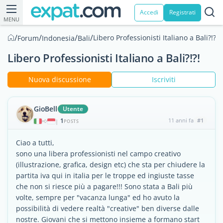
Accedi
Registrati
MENU
/
/
/
/
Libero Professionisti Italiano a Bali?!?!
Forum
Indonesia
Bali
Libero Professionisti Italiano a Bali?!?!
Nuova discussione
Iscriviti
GioBell
Utente
1
11 anni fa
#1
|
POSTS
Ciao a tutti,
sono una libera professionisti nel campo creativo
(illustrazione, grafica, design etc) che sta per chiudere la
partita iva qui in italia per le troppe ed ingiuste tasse
che non si riesce più a pagare!!! Sono stata a Bali più
volte, sempre per "vacanza lunga" ed ho avuto la
possibilità di vedere realtà "creative" ben diverse dalle
nostre. Giovani che si mettono insieme a formano start