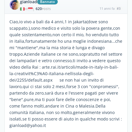
gianload
Bannato
620
11 anni fa
#3
|
POSTS
Ciao,io vivo a bali da 4 anni,1 in Jakarta(dove sono
scappato.),sono medico e visito solo la povera gente,con
quale sostentamento,non certo il mio, ho venduto tutto
in italia,fortunatamente ho una moglie indonesiana...che
mi "mantiene",ma la mia storia è lunga e divago
troppo.Aziende italiane ce ne sono,sopratutto nel settore
dei lampadari e vetro connesso,ti invito a vedere questo
video della Rai : arte.rai.it/articoli/made-in-italy-in-bali-
la-creativit%C3%A0-italiana-nellisola-degli-
dei/2255/default.aspx se non hai un invito di
lavoro,qui ci stai solo 2 mesi,forse 3 con "conpromessi",
partendo da zero,sarà dura e l'essere pagati per vivere
"bene",pure,ma ti puoi fare delle conoscenze e poi,
come fanno molti,andare in Cina o Malesia.Della
comunità italiana, non so molto,generalmente vivono
isolati,se ti posso essere di aiuto in qualche modo scrivi :
gianload@yahoo.it