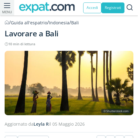
Accedi
Registrati
MENU
/
/
/
Guida all'espatrio
Indonesia
Bali
Lavorare a Bali
10 min di lettura
© Shutterstock.com
Aggiornato da
Leyla R
il 05 Maggio 2026