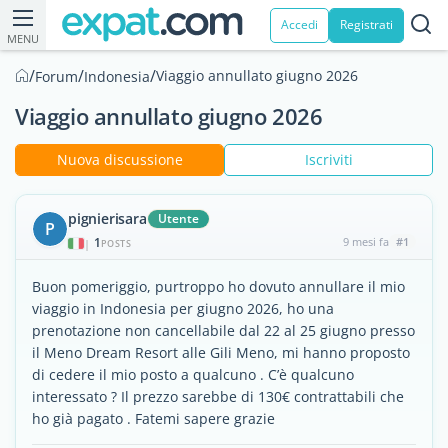
Accedi
Registrati
MENU
/
/
/
Viaggio annullato giugno 2026
Forum
Indonesia
Viaggio annullato giugno 2026
Nuova discussione
Iscriviti
pignierisara
Utente
P
1
9 mesi fa
#1
|
POSTS
Buon pomeriggio, purtroppo ho dovuto annullare il mio
viaggio in Indonesia per giugno 2026, ho una
prenotazione non cancellabile dal 22 al 25 giugno presso
il Meno Dream Resort alle Gili Meno, mi hanno proposto
di cedere il mio posto a qualcuno . C’è qualcuno
interessato ? Il prezzo sarebbe di 130€ contrattabili che
ho già pagato . Fatemi sapere grazie