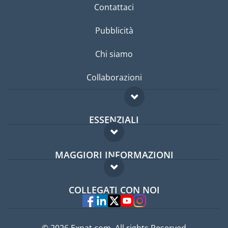
Contattaci
Pubblicità
Chi siamo
Collaborazioni
ESSENZIALI
Forum per expat
MAGGIORI INFORMAZIONI
Guida per expat
Domande frequenti
Lavori all'estero
COLLEGATI CON NOI
Esperti
© 2026 Expat.com, All rights Reserved