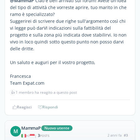
@MammaP
Ciao e ben arrivati sul forum! Avete un'idea
del tipo di attività che vorreste aprire, tuo marito in che
ramo è specializzato?
Suggerirei di scrivere due righe sull'argomento così chi
vi legge può darVI indicazioni sulla fattibilità del
progetto e sulla zona più indicata dove stabilirvi. Io non
vivo in loco quindi sotto questo punto non posso darvi
delle dritte.
Un saluto e auguri per il vostro progetto,
Francesca
Team Expat.com
👍
1 membro ha reagito a questo post
Reagisci
Rispondi
MammaP
Nuovo utente
M
3
2 anni fa
#3
|
POSTS