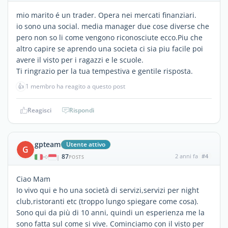
mio marito é un trader. Opera nei mercati finanziari.
io sono una social. media manager due cose diverse che
pero non so li come vengono riconosciute ecco.Piu che
altro capire se aprendo una societa ci sia piu facile poi
avere il visto per i ragazzi e le scuole.
Ti ringrazio per la tua tempestiva e gentile risposta.
👍
1 membro ha reagito a questo post
Reagisci
Rispondi
gpteam
Utente attivo
G
87
2 anni fa
#4
|
POSTS
Ciao Mam
Io vivo qui e ho una società di servizi,servizi per night
club,ristoranti etc (troppo lungo spiegare come cosa).
Sono qui da più di 10 anni, quindi un esperienza me la
sono fatta sul come si vive. Cominciamo con il visto per