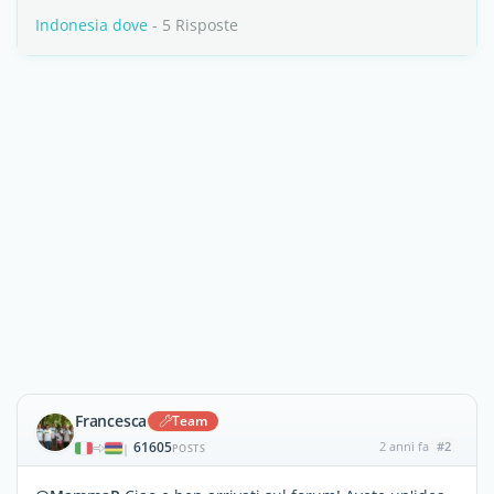
Indonesia dove
- 5 Risposte
Francesca
Team
61605
2 anni fa
#2
|
POSTS