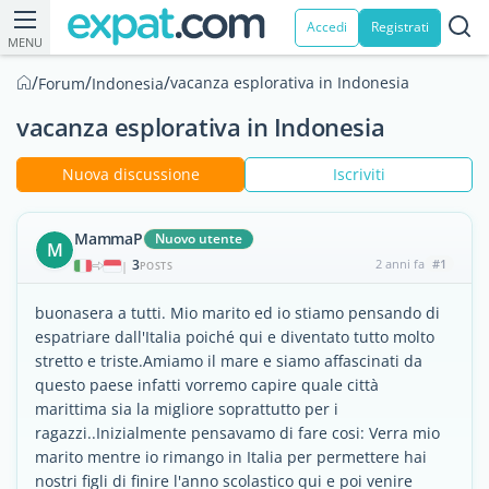
Accedi
Registrati
MENU
/
/
/
vacanza esplorativa in Indonesia
Forum
Indonesia
vacanza esplorativa in Indonesia
Nuova discussione
Iscriviti
MammaP
Nuovo utente
M
3
2 anni fa
#1
|
POSTS
buonasera a tutti. Mio marito ed io stiamo pensando di
espatriare dall'Italia poiché qui e diventato tutto molto
stretto e triste.Amiamo il mare e siamo affascinati da
questo paese infatti vorremo capire quale città
marittima sia la migliore soprattutto per i
ragazzi..Inizialmente pensavamo di fare cosi: Verra mio
marito mentre io rimango in Italia per permettere hai
nostri figli di finire l'anno scolastico qui e poi venire