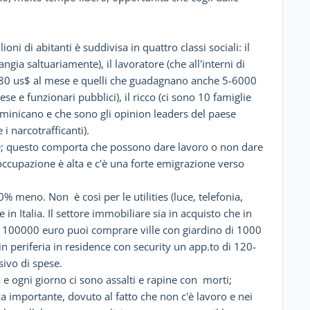
oni di abitanti è suddivisa in quattro classi sociali: il
gia saltuariamente), il lavoratore (che all'interni di
180 us$ al mese e quelli che guadagnano anche 5-6000
se e funzionari pubblici), il ricco (ci sono 10 famiglie
minicano e che sono gli opinion leaders del paese
i narcotrafficanti).
ne; questo comporta che possono dare lavoro o non dare
soccupazione è alta e c'è una forte emigrazione verso
% meno. Non è così per le utilities (luce, telefonia,
in Italia. Il settore immobiliare sia in acquisto che in
 100000 euro puoi comprare ville con giardino di 1000
 in periferia in residence con security un app.to di 120-
ivo di spese.
 e ogni giorno ci sono assalti e rapine con morti;
 importante, dovuto al fatto che non c'è lavoro e nei