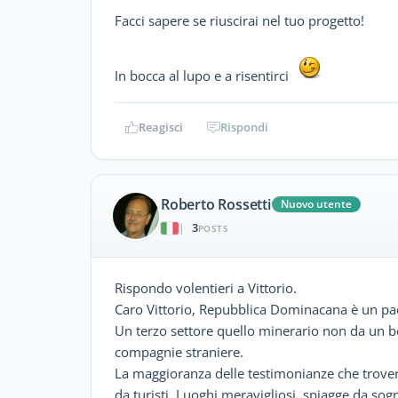
Facci sapere se riuscirai nel tuo progetto!
In bocca al lupo e a risentirci
Reagisci
Rispondi
Roberto Rossetti
Nuovo utente
3
|
POSTS
Rispondo volentieri a Vittorio.
Caro Vittorio, Repubblica Dominacana è un paese
Un terzo settore quello minerario non da un ben
compagnie straniere.
La maggioranza delle testimonianze che trovera
da turisti. Luoghi meravigliosi, spiagge da sog