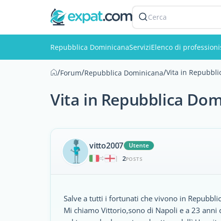
Cerca
Repubblica Dominicana
Servizi
Elenco di professioni
/
/
/
Vita in Repubbl
Forum
Repubblica Dominicana
Vita in Repubblica Do
vitto2007
Utente
2
|
POSTS
Salve a tutti i fortunati che vivono in Repubb
Mi chiamo Vittorio,sono di Napoli e a 23 anni de