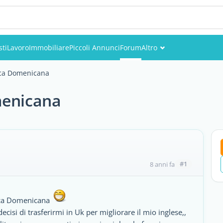
sti
Lavoro
Immobiliare
Piccoli Annunci
Forum
Altro
Eventi
ica Domenicana
Utenti
menicana
Foto
#1
8 anni fa
lica Domenicana
cisi di trasferirmi in Uk per migliorare il mio inglese,,