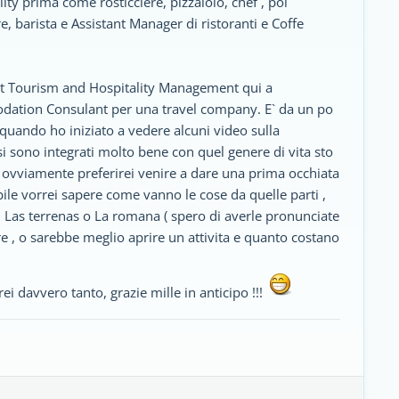
ity prima come rosticciere, pizzaiolo, chef , poi
 barista e Assistant Manager di ristoranti e Coffe
nat Tourism and Hospitality Management qui a
ation Consulant per una travel company. E` da un po
quando ho iniziato a vedere alcuni video sulla
i sono integrati molto bene con quel genere di vita sto
 ovviamente preferirei venire a dare una prima occhiata
e vorrei sapere come vanno le cose da quelle parti ,
Las terrenas o La romana ( spero di averle pronunciate
are , o sarebbe meglio aprire un attivita e quanto costano
 davvero tanto, grazie mille in anticipo !!!