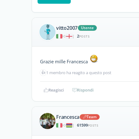
vitto2007
Utente
2
|
POSTS
Grazie mille Francesca
👍
1 membro ha reagito a questo post
Reagisci
Rispondi
Francesca
Team
61599
|
POSTS