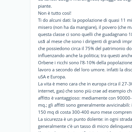
piante.
Non è tutto così!
Ti do alcuni dati: la popolazione di quasi 11 mili
misero (non ha da mangiare), il povero (che man
questa classe ci sono quelli che guadagnano 
us$ al mese che sono i dirigenti di grandi impre
che possiedono circa il 75% del patrimonio do
influenzando anche la politica; tra questi anche 
Orbene i ricchi sono l'8-10% della popolazio
lavoro a secondo del loro umore. infatti la di
uSA e Europa.
La vita è meno cara che in europa circa il 27-30
internet, gas) che sono più crae ad esempio che 
affitto è vantaggioso: mediamente con 90000-
mq.; gli affitti sono generalmente avvicinabili:
150 mq di costa 300-400 euro mese comprens
La sicurezza è un punto dolente: in ogni strada
generalmente c'è un tasso di micro delinquenza