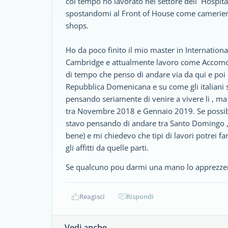
col tempo ho lavorato nel settore dell` Hospital
spostandomi al Front of House come cameriere,
shops.
Ho da poco finito il mio master in Internatio
Cambridge e attualmente lavoro come Accomod
di tempo che penso di andare via da qui e poi 
Repubblica Domenicana e su come gli italiani s
pensando seriamente di venire a vivere li , ma
tra Novembre 2018 e Gennaio 2019. Se possibil
stavo pensando di andare tra Santo Domingo , 
bene) e mi chiedevo che tipi di lavori potrei f
gli affitti da quelle parti.
Se qualcuno pou darmi una mano lo apprezzerei
Reagisci
Rispondi
Vedi anche