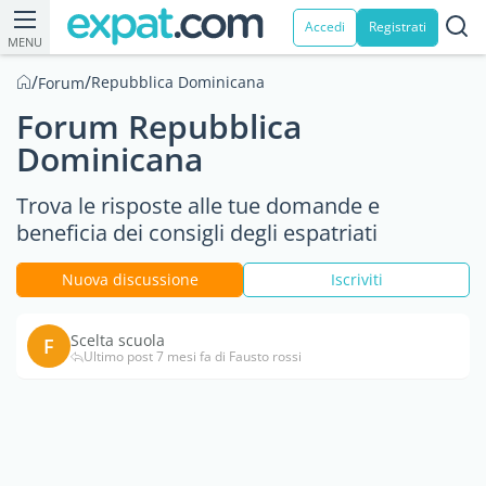
Accedi
Registrati
MENU
/
/
Repubblica Dominicana
Forum
Forum Repubblica
Dominicana
Trova le risposte alle tue domande e
beneficia dei consigli degli espatriati
Nuova discussione
Iscriviti
Scelta scuola
F
Ultimo post 7 mesi fa di Fausto rossi