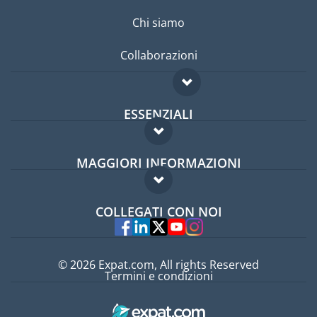
Chi siamo
Collaborazioni
ESSENZIALI
Forum per expat
MAGGIORI INFORMAZIONI
Guida per expat
Domande frequenti
Lavori all'estero
COLLEGATI CON NOI
Esperti
© 2026 Expat.com, All rights Reserved
Termini e condizioni