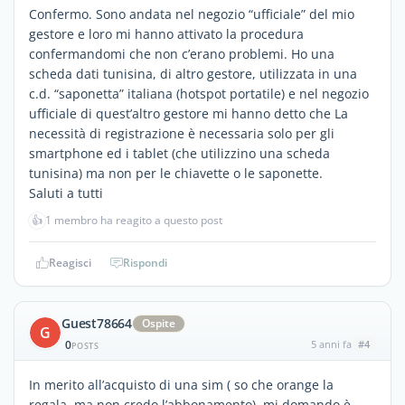
Confermo. Sono andata nel negozio “ufficiale” del mio
gestore e loro mi hanno attivato la procedura
confermandomi che non c’erano problemi. Ho una
scheda dati tunisina, di altro gestore, utilizzata in una
c.d. “saponetta” italiana (hotspot portatile) e nel negozio
ufficiale di quest’altro gestore mi hanno detto che La
necessità di registrazione è necessaria solo per gli
smartphone ed i tablet (che utilizzino una scheda
tunisina) ma non per le chiavette o le saponette.
Saluti a tutti
👍
1 membro ha reagito a questo post
Reagisci
Rispondi
Guest78664
Ospite
G
0
5 anni fa
#4
POSTS
In merito all’acquisto di una sim ( so che orange la
regala, ma non credo l’abbonamento) mi domando è