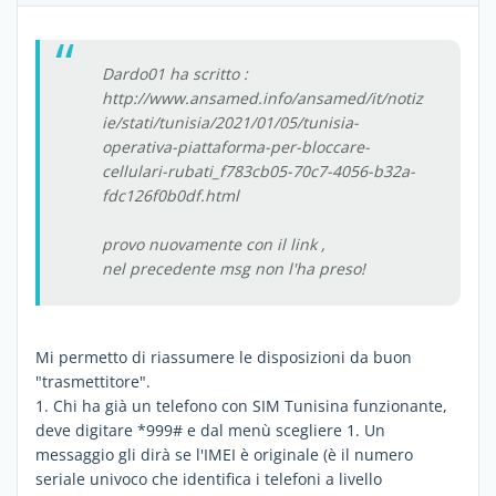
Dardo01 ha scritto :
http://www.ansamed.info/ansamed/it/notiz
ie/stati/tunisia/2021/01/05/tunisia-
operativa-piattaforma-per-bloccare-
cellulari-rubati_f783cb05-70c7-4056-b32a-
fdc126f0b0df.html
provo nuovamente con il link ,
nel precedente msg non l'ha preso!
Mi permetto di riassumere le disposizioni da buon
"trasmettitore".
1. Chi ha già un telefono con SIM Tunisina funzionante,
deve digitare *999# e dal menù scegliere 1. Un
messaggio gli dirà se l'IMEI è originale (è il numero
seriale univoco che identifica i telefoni a livello