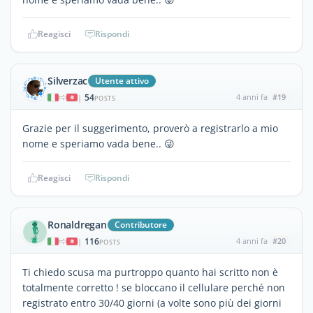
Reagisci
Rispondi
Silverzac
Utente attivo
54
4 anni fa
#19
|
POSTS
Grazie per il suggerimento, proverò a registrarlo a mio
nome e speriamo vada bene.. 😜
Reagisci
Rispondi
Ronaldregan
Contributore
116
4 anni fa
#20
|
POSTS
Ti chiedo scusa ma purtroppo quanto hai scritto non è
totalmente corretto ! se bloccano il cellulare perché non
registrato entro 30/40 giorni (a volte sono più dei giorni