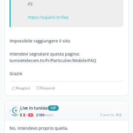
PS:
https://sajalni.tn/faq
Impossibile raggiungere il sito.
Intendevi segnalare questa pagina:
tunisietelecom.tn/Fr/Particulier/Mobile/FAQ
Grazie
Reagisci
Rispondi
Live in tunisia
ViP
2189
5 anni fa
#12
|
POSTS
No, intendevo proprio quella.