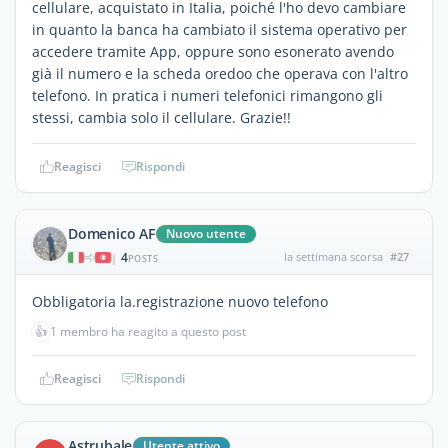
cellulare, acquistato in Italia, poiché l'ho devo cambiare
in quanto la banca ha cambiato il sistema operativo per
accedere tramite App, oppure sono esonerato avendo
già il numero e la scheda oredoo che operava con l'altro
telefono. In pratica i numeri telefonici rimangono gli
stessi, cambia solo il cellulare. Grazie!!
Reagisci
Rispondi
Domenico AF
Nuovo utente
4
la settimana scorsa
#27
|
POSTS
Obbligatoria la.registrazione nuovo telefono
👍
1 membro ha reagito a questo post
Reagisci
Rispondi
Astrubale
Utente attivo