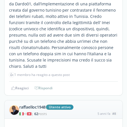
da Dardo01, dall’implementazione di una piattaforma
creata dal governo tunisino per contrastare il fenomeno
dei telefoni rubati, molto attivo in Tunisia. Credo
funzioni tramite il controllo della legittimità dell’ Imei
(codice univoco che identifica un dispositivo), quindi,
presumo, nulla osti ad avere due sim di diversi operatori
purché su di un telefono che abbia un’imei che non
risulti clonato/rubato. Personalmente conosco persone
con un telefono doppia sim in cui hanno l’italiana e la
tunisina. Scusate le imprecisioni ma credo il succo sia
chiaro. Saluti a tutti
👍
1 membro ha reagito a questo post
Reagisci
Rispondi
raffaelloc1948
Utente attivo
62
5 anni fa
#8
|
POSTS