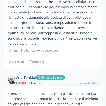
dichiarati dal messaggio che si riceve !), il cellulare non
funziona più neppure ( io per esempio io personalmente
ho costatato ) in Italia, ma fortunatamente se poi si fa
richiesta direttamente alla società di controllo, dopo
qualche giorno lo sbloccano, tempo addietro ho scritto
un post su ciò di cui si sta parlando, se lo ritrovo lo
ripubblico, perché purtroppo in questa discussione ci
sono alcune piccole imprecisioni dall’inizio, sorry non ve
ne abbiate a male
👍
1 membro ha reagito a questo post
Reagisci
Rispondi
AntoTunisia
Mentore Sousse
6342
4 anni fa
#21
|
POSTS
Attenzione, da un anno circa è stato attivato un sistema
di protezione delle comunicazioni, la scheda e il telefono
devono essere abbinati (imei e scheda), questa