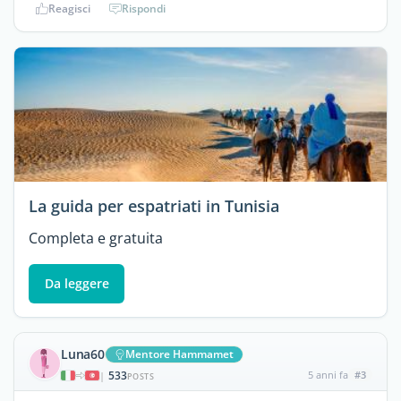
Reagisci
Rispondi
La guida per espatriati in Tunisia
Completa e gratuita
Da leggere
Luna60
Mentore Hammamet
533
5 anni fa
#3
|
POSTS