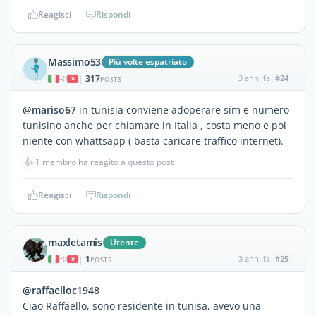
Reagisci
Rispondi
Massimo53
Più volte espatriato
317
3 anni fa
#24
|
POSTS
@mariso67
in tunisia conviene adoperare sim e numero
tunisino anche per chiamare in Italia , costa meno e poi
niente con whattsapp ( basta caricare traffico internet).
👍
1 membro ha reagito a questo post
Reagisci
Rispondi
maxletamis
Utente
1
3 anni fa
#25
|
POSTS
@raffaelloc1948
Ciao Raffaello, sono residente in tunisa, avevo una