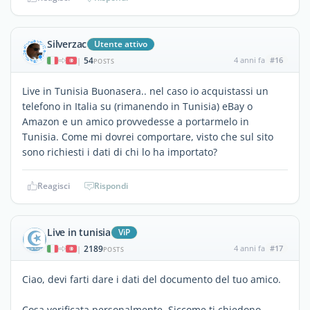
Silverzac
Utente attivo
54
4 anni fa
#16
|
POSTS
Live in Tunisia Buonasera.. nel caso io acquistassi un
telefono in Italia su (rimanendo in Tunisia) eBay o
Amazon e un amico provvedesse a portarmelo in
Tunisia. Come mi dovrei comportare, visto che sul sito
sono richiesti i dati di chi lo ha importato?
Reagisci
Rispondi
Live in tunisia
ViP
2189
4 anni fa
#17
|
POSTS
Ciao, devi farti dare i dati del documento del tuo amico.
Cosa verificata personalmente. Siccome ti chiedono