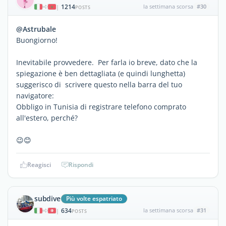
1214
la settimana scorsa
#30
|
POSTS
@Astrubale
Buongiorno!
Inevitabile provvedere. Per farla io breve, dato che la
spiegazione è ben dettagliata (e quindi lunghetta)
suggerisco di scrivere questo nella barra del tuo
navigatore:
Obbligo in Tunisia di registrare telefono comprato
all'estero, perché?
😉😊
Reagisci
Rispondi
subdive
Più volte espatriato
634
la settimana scorsa
#31
|
POSTS