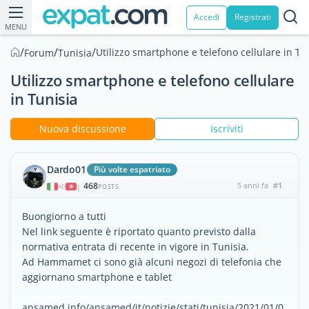
Accedi
Registrati
MENU
/
/
/
Utilizzo smartphone e telefono cellulare in Tu
Forum
Tunisia
Utilizzo smartphone e telefono cellulare
in Tunisia
Nuova discussione
Iscriviti
Dardo01
Più volte espatriato
468
5 anni fa
#1
|
POSTS
Buongiorno a tutti
Nel link seguente è riportato quanto previsto dalla
normativa entrata di recente in vigore in Tunisia.
Ad Hammamet ci sono già alcuni negozi di telefonia che
aggiornano smartphone e tablet
ansamed.info/ansamed/it/notizie/stati/tunisia/2021/01/0