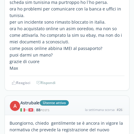
scheda sim tunisina ma purtroppo ho l`ho persa.
ora ho problemi per comunicare con la banca e uffici in
tunisia.
per un incidente sono rimasto bloccato in italia.
ora ho acquistato online un asim ooredoo, ma non so
come attivarla. ho comprato la sim su ebay, ma non do i
miei documenti a sconosciuti.
come posos online abbina IMEI al passaporto?
puoi darmi un mano?
grazie di cuore
Max
Reagisci
Rispondi
Astrubale
Utente attivo
A
88
la settimana scorsa
#26
|
POSTS
Buongiorno, chiedo gentilmente se è ancora in vigore la
normativa che prevede la registrazione del nuovo