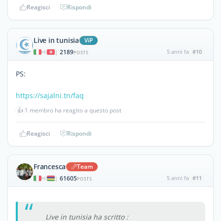
Reagisci
Rispondi
Live in tunisia
ViP
2189
5 anni fa
#10
|
POSTS
PS:
https://sajalni.tn/faq
👍
1 membro ha reagito a questo post
Reagisci
Rispondi
Francesca
Team
61605
5 anni fa
#11
|
POSTS
Live in tunisia ha scritto :