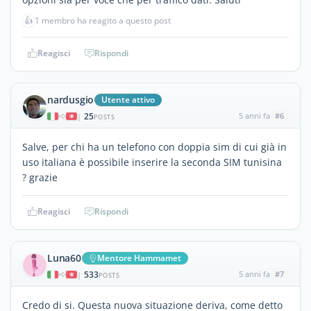
👍
1 membro ha reagito a questo post
Reagisci
Rispondi
nardusgio
Utente attivo
25
5 anni fa
#6
|
POSTS
Salve, per chi ha un telefono con doppia sim di cui già in
uso italiana è possibile inserire la seconda SIM tunisina
? grazie
Reagisci
Rispondi
Luna60
Mentore Hammamet
533
5 anni fa
#7
|
POSTS
Credo di si. Questa nuova situazione deriva, come detto