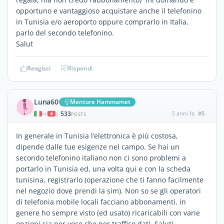
opportuno e vantaggioso acquistare anche il telefonino
in Tunisia e/o aeroporto oppure comprarlo in Italia,
parlo del secondo telefonino.
Salut
Reagisci
Rispondi
Luna60
Mentore Hammamet
533
5 anni fa
#5
|
POSTS
In generale in Tunisia l’elettronica è più costosa,
dipende dalle tue esigenze nel campo. Se hai un
secondo telefonino italiano non ci sono problemi a
portarlo in Tunisia ed, una volta qui e con la scheda
tunisina, registrarlo (operazione che ti fanno facilmente
nel negozio dove prendi la sim). Non so se gli operatori
di telefonia mobile locali facciano abbonamenti, in
genere ho sempre visto (ed usato) ricaricabili con varie
opzioni sia per voce che per traffico dati. Saluti