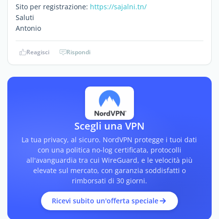
Sito per registrazione:
https://sajalni.tn/
Saluti
Antonio
Reagisci
Rispondi
Scegli una VPN
La tua privacy, al sicuro. NordVPN protegge i tuoi dati
con una politica no-log certificata, protocolli
all'avanguardia tra cui WireGuard, e le velocità più
elevate sul mercato, con garanzia soddisfatti o
rimborsati di 30 giorni.
Ricevi subito un'offerta speciale