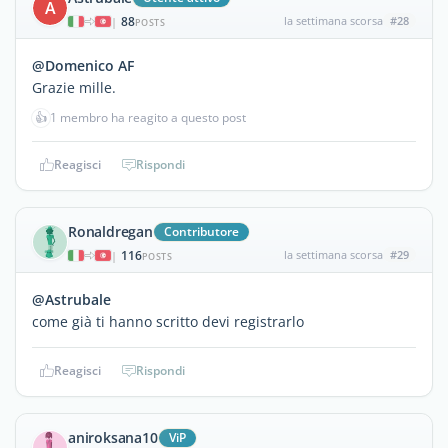
A
88
la settimana scorsa
#28
|
POSTS
@Domenico AF
Grazie mille.
👍
1 membro ha reagito a questo post
Reagisci
Rispondi
Ronaldregan
Contributore
116
la settimana scorsa
#29
|
POSTS
@Astrubale
come già ti hanno scritto devi registrarlo
Reagisci
Rispondi
aniroksana10
ViP