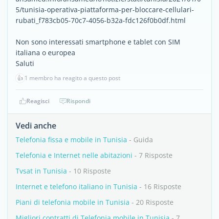
5/tunisia-operativa-piattaforma-per-bloccare-cellulari-
rubati_f783cb05-70c7-4056-b32a-fdc126f0b0df.html
Non sono interessati smartphone e tablet con SIM
italiana o europea
Saluti
👍
1 membro ha reagito a questo post
Reagisci
Rispondi
Vedi anche
Telefonia fissa e mobile in Tunisia
- Guida
Telefonia e Internet nelle abitazioni
- 7 Risposte
Tvsat in Tunisia
- 10 Risposte
Internet e telefono italiano in Tunisia
- 16 Risposte
Piani di telefonia mobile in Tunisia
- 20 Risposte
Migliori contratti di Telefonia mobile in Tunisia
- 7