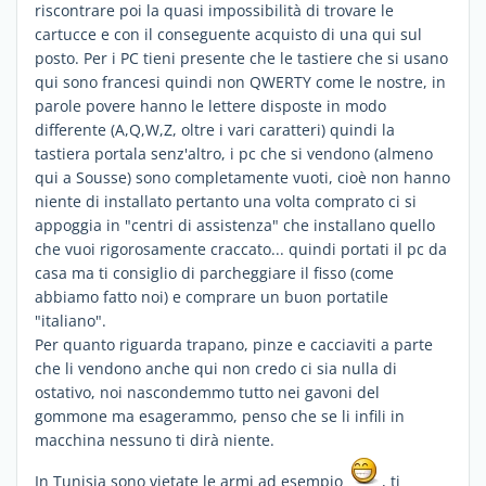
riscontrare poi la quasi impossibilità di trovare le
cartucce e con il conseguente acquisto di una qui sul
posto. Per i PC tieni presente che le tastiere che si usano
qui sono francesi quindi non QWERTY come le nostre, in
parole povere hanno le lettere disposte in modo
differente (A,Q,W,Z, oltre i vari caratteri) quindi la
tastiera portala senz'altro, i pc che si vendono (almeno
qui a Sousse) sono completamente vuoti, cioè non hanno
niente di installato pertanto una volta comprato ci si
appoggia in "centri di assistenza" che installano quello
che vuoi rigorosamente craccato... quindi portati il pc da
casa ma ti consiglio di parcheggiare il fisso (come
abbiamo fatto noi) e comprare un buon portatile
"italiano".
Per quanto riguarda trapano, pinze e cacciaviti a parte
che li vendono anche qui non credo ci sia nulla di
ostativo, noi nascondemmo tutto nei gavoni del
gommone ma esagerammo, penso che se li infili in
macchina nessuno ti dirà niente.
In Tunisia sono vietate le armi ad esempio
, ti