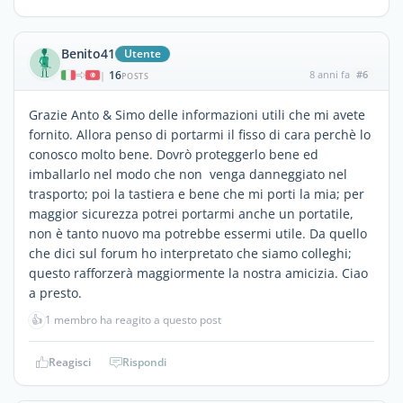
Benito41
Utente
16
8 anni fa
#6
|
POSTS
Grazie Anto & Simo delle informazioni utili che mi avete
fornito. Allora penso di portarmi il fisso di cara perchè lo
conosco molto bene. Dovrò proteggerlo bene ed
imballarlo nel modo che non venga danneggiato nel
trasporto; poi la tastiera e bene che mi porti la mia; per
maggior sicurezza potrei portarmi anche un portatile,
non è tanto nuovo ma potrebbe essermi utile. Da quello
che dici sul forum ho interpretato che siamo colleghi;
questo rafforzerà maggiormente la nostra amicizia. Ciao
a presto.
👍
1 membro ha reagito a questo post
Reagisci
Rispondi