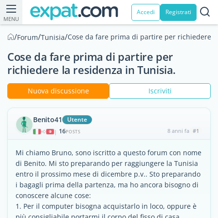
Accedi
Registrati
MENU
/
/
/
Cose da fare prima di partire per richiedere l
Forum
Tunisia
Cose da fare prima di partire per
richiedere la residenza in Tunisia.
Nuova discussione
Iscriviti
Benito41
Utente
16
8 anni fa
#1
|
POSTS
Mi chiamo Bruno, sono iscritto a questo forum con nome
di Benito. Mi sto preparando per raggiungere la Tunisia
entro il prossimo mese di dicembre p.v.. Sto preparando
i bagagli prima della partenza, ma ho ancora bisogno di
conoscere alcune cose:
1. Per il computer bisogna acquistarlo in loco, oppure è
più consigliabile portarmi il corpo del fisso di casa