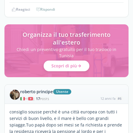
Reagisci
Rispondi
Organizza il tuo trasferimento
all'estero
Chiedi un preventivo gratuito per il tuo trasloco in
Tunisia
Scopri di più
roberto principe
Utente
17
12 anni fa
#6
|
POSTS
consiglio sousse perché è una città europea con tutti i
servizi di buon livello, e il mare è bello con grandi
spiagge.Tuo papà dopo sei mesi se fa richiesta e prende
la residenza riceverà la pensione al lordo e per i