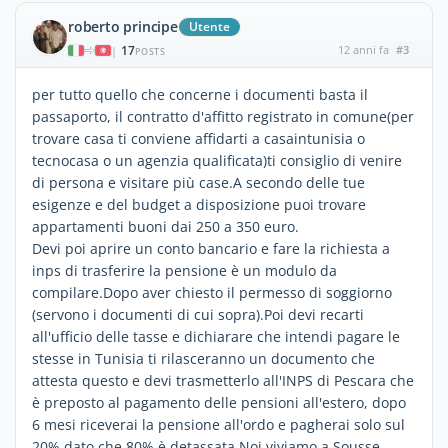
roberto principe
Utente
17
12 anni fa
#3
|
POSTS
per tutto quello che concerne i documenti basta il
passaporto, il contratto d'affitto registrato in comune(per
trovare casa ti conviene affidarti a casaintunisia o
tecnocasa o un agenzia qualificata)ti consiglio di venire
di persona e visitare più case.A secondo delle tue
esigenze e del budget a disposizione puoi trovare
appartamenti buoni dai 250 a 350 euro.
Devi poi aprire un conto bancario e fare la richiesta a
inps di trasferire la pensione è un modulo da
compilare.Dopo aver chiesto il permesso di soggiorno
(servono i documenti di cui sopra).Poi devi recarti
all'ufficio delle tasse e dichiarare che intendi pagare le
stesse in Tunisia ti rilasceranno un documento che
attesta questo e devi trasmetterlo all'INPS di Pescara che
è preposto al pagamento delle pensioni all'estero, dopo
6 mesi riceverai la pensione all'ordo e pagherai solo sul
20% dato che 80% è detassata.Noi viviamo a Sousse