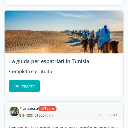
La guida per espatriati in Tunisia
Completa e gratuita
Da leggere
Francesca
Team
61605
3 anni fa
#3
|
POSTS
Benvenuta [oscurato] e auguri per il trasferimento a te e