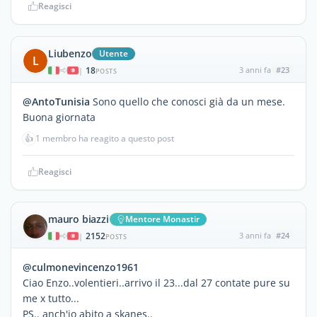
Reagisci
Liubenzo
Utente
L
18
3 anni fa
#23
|
POSTS
@AntoTunisia
Sono quello che conosci già da un mese.
Buona giornata
👍
1 membro ha reagito a questo post
Reagisci
mauro biazzi
Mentore Monastir
2152
3 anni fa
#24
|
POSTS
@culmonevincenzo1961
Ciao Enzo..volentieri..arrivo il 23...dal 27 contate pure su
me x tutto...
PS.. anch'io abito a skanes..