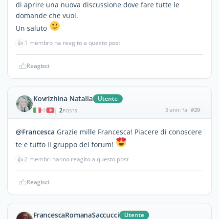
di aprire una nuova discussione dove fare tutte le
domande che vuoi.
Un saluto
👍
1 membro ha reagito a questo post
Reagisci
Kovrizhina Natalia
Utente
2
3 anni fa
#29
|
POSTS
@Francesca
Grazie mille Francesca! Piacere di conoscere
te e tutto il gruppo del forum!
👍
2 membri hanno reagito a questo post
Reagisci
FrancescaRomanaSaccucci
Utente