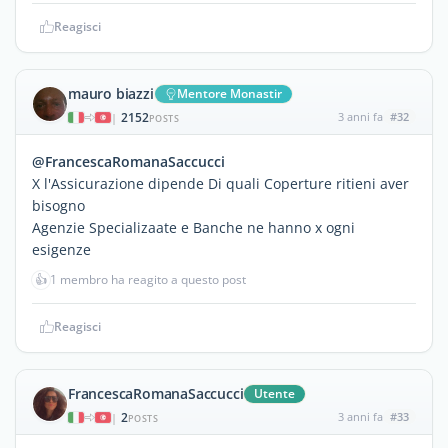
Reagisci
mauro biazzi
Mentore Monastir
2152
3 anni fa
#32
|
POSTS
@FrancescaRomanaSaccucci
X l'Assicurazione dipende Di quali Coperture ritieni aver
bisogno
Agenzie Specializaate e Banche ne hanno x ogni
esigenze
👍
1 membro ha reagito a questo post
Reagisci
FrancescaRomanaSaccucci
Utente
2
3 anni fa
#33
|
POSTS