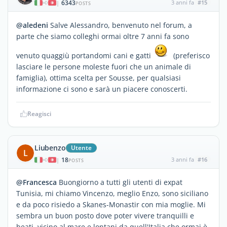
6343
3 anni fa
#15
|
POSTS
@aledeni
Salve Alessandro, benvenuto nel forum, a
parte che siamo colleghi ormai oltre 7 anni fa sono
venuto quaggiù portandomi cani e gatti
(preferisco
lasciare le persone moleste fuori che un animale di
famiglia), ottima scelta per Sousse, per qualsiasi
informazione ci sono e sarà un piacere conoscerti.
Reagisci
Liubenzo
Utente
L
18
3 anni fa
#16
|
POSTS
@Francesca
Buongiorno a tutti gli utenti di expat
Tunisia, mi chiamo Vincenzo, meglio Enzo, sono siciliano
e da poco risiedo a Skanes-Monastir con mia moglie. Mi
sembra un buon posto dove poter vivere tranquilli e
beati, vicino al mare e lontani da quell'Italia che ormai è