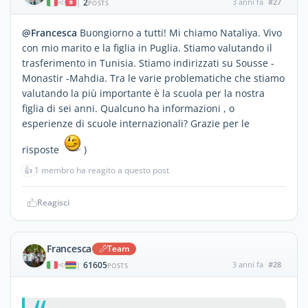
2
3 anni fa
#27
|
POSTS
@Francesca
Buongiorno a tutti! Mi chiamo Nataliya. Vivo
con mio marito e la figlia in Puglia. Stiamo valutando il
trasferimento in Tunisia. Stiamo indirizzati su Sousse -
Monastir -Mahdia. Tra le varie problematiche che stiamo
valutando la più importante è la scuola per la nostra
figlia di sei anni. Qualcuno ha informazioni , o
esperienze di scuole internazionali? Grazie per le
risposte
)
👍
1 membro ha reagito a questo post
Reagisci
Francesca
Team
61605
3 anni fa
#28
|
POSTS