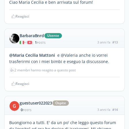
Ciao Maria Cecilia e ben arrivata sul forum!
Reagisci
BarbaraBnrd
Utente
1
3 anni fa
#13
|
POSTS
@Maria Cecilia Mattoni
e @Valeria anche io vorrei
trasferirmi con i miei bimbi e eseguo la discussone.
👍
2 membri hanno reagito a questo post
Reagisci
guestuser022023
Ospite
G
0
3 anni fa
#14
POSTS
Buongiorno a tutti. E' da un po' che leggo questo forum
da "ospite" ed ora ho deciso di iscrivermi. Mi chiamo