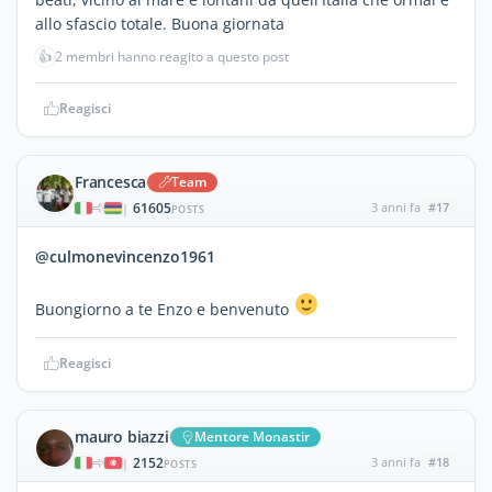
allo sfascio totale. Buona giornata
👍
2 membri hanno reagito a questo post
Reagisci
Francesca
Team
61605
3 anni fa
#17
|
POSTS
@culmonevincenzo1961
Buongiorno a te Enzo e benvenuto
Reagisci
mauro biazzi
Mentore Monastir
2152
3 anni fa
#18
|
POSTS