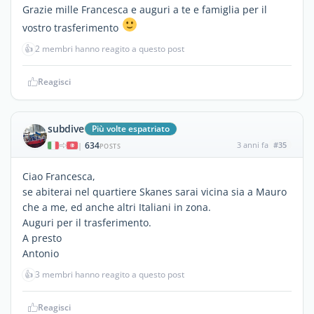
Grazie mille Francesca e auguri a te e famiglia per il
vostro trasferimento
👍
2 membri hanno reagito a questo post
Reagisci
subdive
Più volte espatriato
634
3 anni fa
#35
|
POSTS
Ciao Francesca,
se abiterai nel quartiere Skanes sarai vicina sia a Mauro
che a me, ed anche altri Italiani in zona.
Auguri per il trasferimento.
A presto
Antonio
👍
3 membri hanno reagito a questo post
Reagisci