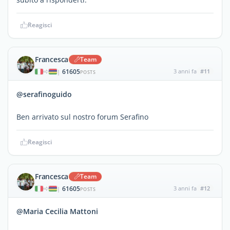
Reagisci
Francesca
Team
61605
3 anni fa
#11
|
POSTS
@serafinoguido
Ben arrivato sul nostro forum Serafino
Reagisci
Francesca
Team
61605
3 anni fa
#12
|
POSTS
@Maria Cecilia Mattoni