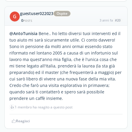
guestuser022023
Ospite
G
0
3 anni fa
#20
POSTS
@AntoTunisia
Bene.. ho letto diversi tuoi interventi ed il
tuo aiuto mi sarà sicuramente utile. Ci conto davvero!
Sono in pensione da molti anni ormai essendo stato
riformato nel lontano 2005 a causa di un infortunio sul
lavoro ma quest'anno mia figlia, che è l'unica cosa che
mi tiene legato all'Italia, prenderà la laurea (la sta già
preparando) ed il master (che frequenterà a maggio) per
cui sarò libero di vivere una nuova fase della mia vita.
Credo che farò una visita esplorativa in primavera;
quando sarà ti contatterò e spero sarà possibile
prendere un caffè insieme.
👍
1 membro ha reagito a questo post
Reagisci