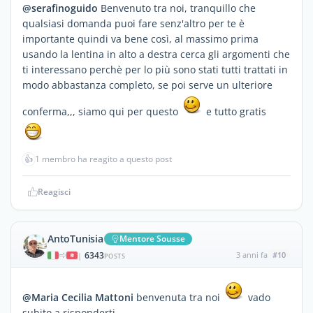
@serafinoguido
Benvenuto tra noi, tranquillo che
qualsiasi domanda puoi fare senz'altro per te è
importante quindi va bene così, al massimo prima
usando la lentina in alto a destra cerca gli argomenti che
ti interessano perchè per lo più sono stati tutti trattati in
modo abbastanza completo, se poi serve un ulteriore
conferma,,, siamo qui per questo
e tutto gratis
👍
1 membro ha reagito a questo post
Reagisci
AntoTunisia
Mentore Sousse
6343
3 anni fa
#10
|
POSTS
@Maria Cecilia Mattoni
benvenuta tra noi
vado
subito a risponderti.