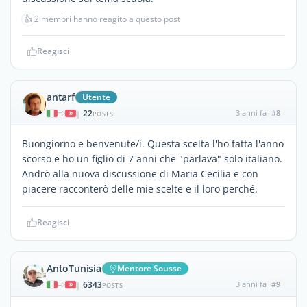
👍
2 membri hanno reagito a questo post
Reagisci
antarf
Utente
22
3 anni fa
#8
|
POSTS
Buongiorno e benvenute/i. Questa scelta l'ho fatta l'anno
scorso e ho un figlio di 7 anni che "parlava" solo italiano.
Andrò alla nuova discussione di Maria Cecilia e con
piacere racconterò delle mie scelte e il loro perché.
Reagisci
AntoTunisia
Mentore Sousse
6343
3 anni fa
#9
|
POSTS