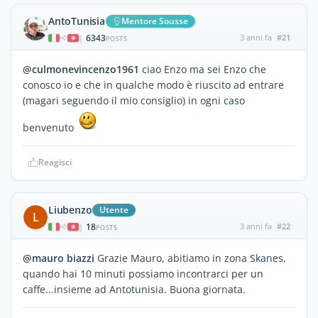
AntoTunisia
Mentore Sousse
6343
3 anni fa
#21
|
POSTS
@culmonevincenzo1961
ciao Enzo ma sei Enzo che
conosco io e che in qualche modo è riuscito ad entrare
(magari seguendo il mio consiglio) in ogni caso
benvenuto
Reagisci
Liubenzo
Utente
L
18
3 anni fa
#22
|
POSTS
@mauro biazzi
Grazie Mauro, abitiamo in zona Skanes,
quando hai 10 minuti possiamo incontrarci per un
caffe...insieme ad Antotunisia. Buona giornata.