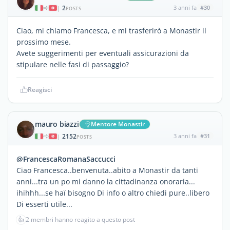
2
3 anni fa
#30
|
POSTS
Ciao, mi chiamo Francesca, e mi trasferirò a Monastir il
prossimo mese.
Avete suggerimenti per eventuali assicurazioni da
stipulare nelle fasi di passaggio?
Reagisci
mauro biazzi
Mentore Monastir
2152
3 anni fa
#31
|
POSTS
@FrancescaRomanaSaccucci
Ciao Francesca..benvenuta..abito a Monastir da tanti
anni...tra un po mi danno la cittadinanza onoraria...
ihihhh...se haï bisogno Di info o altro chiedi pure..libero
Di esserti utile...
👍
2 membri hanno reagito a questo post