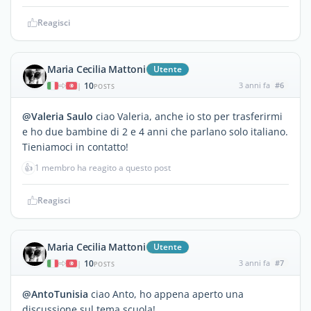
Reagisci
Maria Cecilia Mattoni
Utente
10
3 anni fa
#6
|
POSTS
@Valeria Saulo
ciao Valeria, anche io sto per trasferirmi
e ho due bambine di 2 e 4 anni che parlano solo italiano.
Tieniamoci in contatto!
👍
1 membro ha reagito a questo post
Reagisci
Maria Cecilia Mattoni
Utente
10
3 anni fa
#7
|
POSTS
@AntoTunisia
ciao Anto, ho appena aperto una
discussione sul tema scuola!