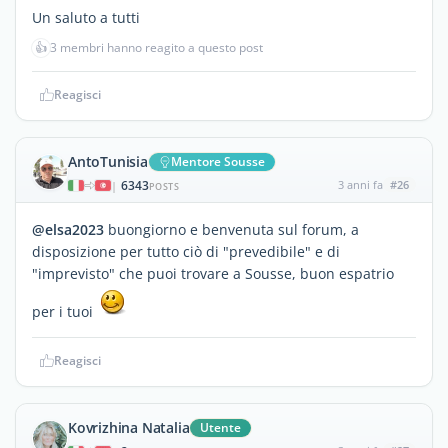
Un saluto a tutti
👍
3 membri hanno reagito a questo post
Reagisci
AntoTunisia
Mentore Sousse
6343
3 anni fa
#26
|
POSTS
@elsa2023
buongiorno e benvenuta sul forum, a
disposizione per tutto ciò di "prevedibile" e di
"imprevisto" che puoi trovare a Sousse, buon espatrio
per i tuoi
Reagisci
Kovrizhina Natalia
Utente