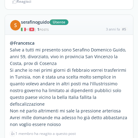
Reagisci
serafinoguido
Utente
S
1
3 anni fa
#5
|
POSTS
@Francesca
Salve a tutti mi presento sono Serafino Domenico Guido,
anni 59, divorziato, vivo in provincia San Vincenzo la
Costa, prov di Cosenza
Si anche io nei primi giorni di febbraio vorrei trasferirmi
in Tunisia, non è stata una scelta molto semplice in
quanto volevo andare in altri posti ma l'illustrissimo
nostro governo ha limitato ai dipendenti pubblici solo
questo paese vicino la bella Italia fallita la
defiscalizzazione
Non né parlo altrimenti mi sale la pressione arteriosa
Avrei mille domande ma adesso ho già detto abbastanza
non voglio essere noioso
👍
1 membro ha reagito a questo post