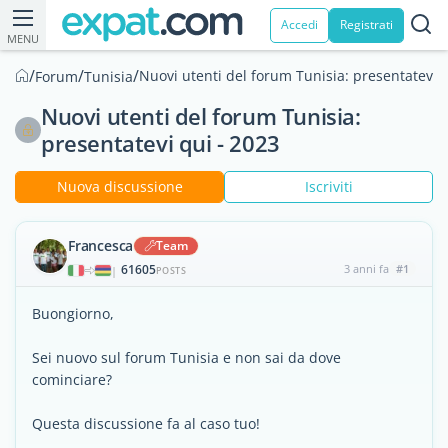
Accedi
Registrati
MENU
/
/
/
Nuovi utenti del forum Tunisia: presentatevi q
Forum
Tunisia
Nuovi utenti del forum Tunisia:
presentatevi qui - 2023
Nuova discussione
Iscriviti
Francesca
Team
61605
3 anni fa
#1
|
POSTS
Buongiorno,
Sei nuovo sul forum Tunisia e non sai da dove
cominciare?
Questa discussione fa al caso tuo!