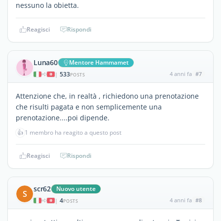
nessuno la obietta.
Reagisci
Rispondi
Luna60
Mentore Hammamet
533
4 anni fa
#7
|
POSTS
Attenzione che, in realtà , richiedono una prenotazione
che risulti pagata e non semplicemente una
prenotazione....poi dipende.
👍
1 membro ha reagito a questo post
Reagisci
Rispondi
scr62
Nuovo utente
S
4
4 anni fa
#8
|
POSTS