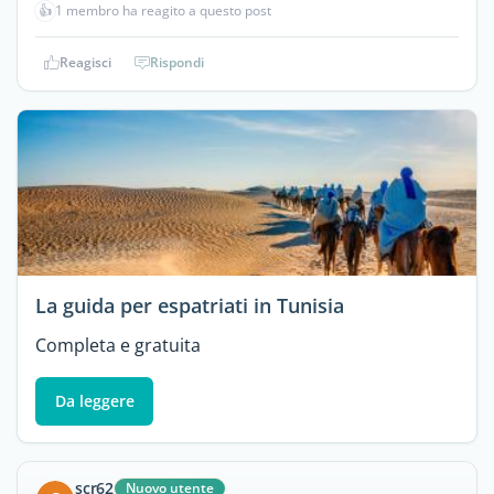
👍
1 membro ha reagito a questo post
Reagisci
Rispondi
La guida per espatriati in Tunisia
Completa e gratuita
Da leggere
scr62
Nuovo utente