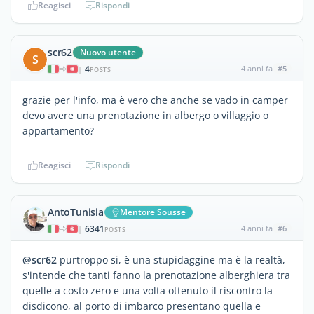
Reagisci
Rispondi
scr62
Nuovo utente
S
4
4 anni fa
#5
|
POSTS
grazie per l'info, ma è vero che anche se vado in camper
devo avere una prenotazione in albergo o villaggio o
appartamento?
Reagisci
Rispondi
AntoTunisia
Mentore Sousse
6341
4 anni fa
#6
|
POSTS
@scr62
purtroppo si, è una stupidaggine ma è la realtà,
s'intende che tanti fanno la prenotazione alberghiera tra
quelle a costo zero e una volta ottenuto il riscontro la
disdicono, al porto di imbarco presentano quella e