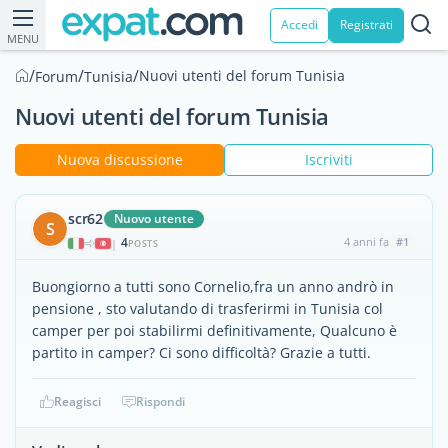
Accedi
Registrati
MENU
/
/
/
Nuovi utenti del forum Tunisia
Forum
Tunisia
Nuovi utenti del forum Tunisia
Nuova discussione
Iscriviti
scr62
Nuovo utente
S
4
4 anni fa
#1
|
POSTS
Buongiorno a tutti sono Cornelio,fra un anno andrò in
pensione , sto valutando di trasferirmi in Tunisia col
camper per poi stabilirmi definitivamente, Qualcuno è
partito in camper? Ci sono difficoltà? Grazie a tutti.
Reagisci
Rispondi