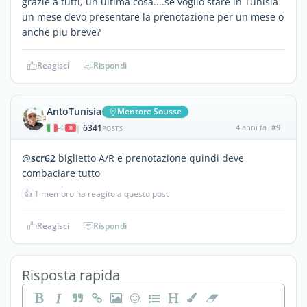
grazie a tutti, un ultima cosa....se voglio stare in Tunisia
un mese devo presentare la prenotazione per un mese o
anche piu breve?
Reagisci
Rispondi
AntoTunisia
Mentore Sousse
6341
4 anni fa
#9
|
POSTS
@scr62
biglietto A/R e prenotazione quindi deve
combaciare tutto
👍
1 membro ha reagito a questo post
Reagisci
Rispondi
Risposta rapida