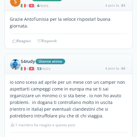
S
4
4 anni fa
#3
|
POSTS
Grazie AntoTunisia per la veloce risposta!! buona
giornata.
Reagisci
Rispondi
54rudy
Utente attivo
53
4 anni fa
#4
|
POSTS
io sono sceso ad aprile per un mese con un camper non
aspettarti campeggi come in europa ma se ti sai
organizzare un minimo ci si sta bene . io non ho avuto
problemi. in dogana ti controllano molto in uscita
(rientro in italia) per eventuali clandestini che si
potrebbero intruffolare piu che di chi viaggia.
👍
1 membro ha reagito a questo post