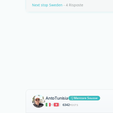
Next stop Sweden
- 4 Risposte
AntoTunisia
Mentore Sousse
6342
|
POSTS