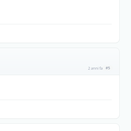
#5
2 anni fa