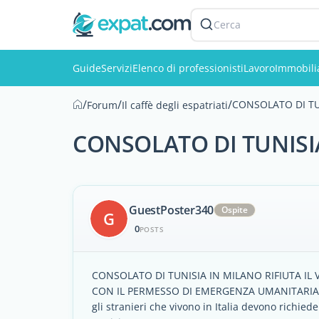
Cerca
Guide
Servizi
Elenco di professionisti
Lavoro
Immobili
/
/
/
CONSOLATO DI TUN
Forum
Il caffè degli espatriati
CONSOLATO DI TUNISIA
GuestPoster340
Ospite
G
0
POSTS
CONSOLATO DI TUNISIA IN MILANO RIFIUTA IL V
CON IL PERMESSO DI EMERGENZA UMANITARIA
gli stranieri che vivono in Italia devono richied