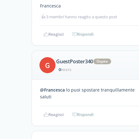
Francesca
👍
3 membri hanno reagito a questo post
Reagisci
Rispondi
GuestPoster340
Ospite
G
0
POSTS
@Francesca
lo puoi spostare tranquillamente
saluti
Reagisci
Rispondi