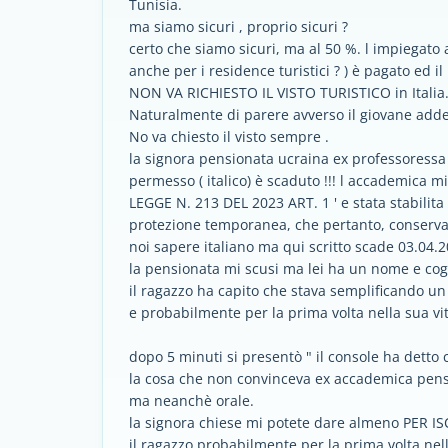
Tunisia.
ma siamo sicuri , proprio sicuri ?
certo che siamo sicuri, ma al 50 %. l impiegato
anche per i residence turistici ? ) è pagato ed i
NON VA RICHIESTO IL VISTO TURISTICO in Italia
Naturalmente di parere avverso il giovane addet
No va chiesto il visto sempre .
la signora pensionata ucraina ex professoressa 
permesso ( italico) è scaduto !!! l accademica m
LEGGE N. 213 DEL 2023 ART. 1 ' e stata stabilit
protezione temporanea, che pertanto, conservano
noi sapere italiano ma qui scritto scade 03.04
la pensionata mi scusi ma lei ha un nome e co
il ragazzo ha capito che stava semplificando un 
e probabilmente per la prima volta nella sua vita
dopo 5 minuti si presentò " il console ha detto 
la cosa che non convinceva ex accademica pensi
ma neanchè orale.
la signora chiese mi potete dare almeno PER IS
il ragazzo probabilmente per la prima volta nel