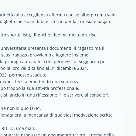
 addetto alla accoglienza afferma che se albergo ( ma vale
l biglietto aereo andata e ritorno per la Tunisia è pagato
.
to sportellista, di poche idee ma molto precise.
universitaria presenta i documenti, il ragazzo ma il
i scusi ragazzo provviamo a leggere insieme ,
a la proroga automatica dei permessi di soggiorno per
 la loro validità fino al 31 dicembre 2024.
.2023, permesso scaduto.
gnome , lei sta emettendo una sentenza.
po troppo la sua attività professionale.
 si lancio in una riflessione " io scrivere al console ".
che non si può fare".
onata era la mancanza di qualsiasi motivazione scritta
CRITTO, una mail.
la sua vita produsse un documento scritto, il nome della