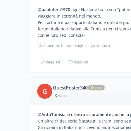
@paoloferli1970
ogni Nazione ha la sua "potenza
viaggiare in serenità nel mondo.
Per fortuna il passaporto italiano è uno dei più
forum italiano relativo alla Tunisia non ci sono 
con le loro sedi consolari.
👍
2 membri hanno reagito a questo post
Reagisci
Rispondi
GuestPoster340
Ospite
G
0
POSTS
@AntoTunisia si c entra sicuramente anche la 
Un altra critica seria è stata gli ucraini sono os
Gli ucraini in Italia non ricevono aiuti economi