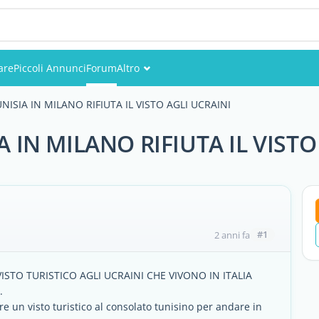
are
Piccoli Annunci
Forum
Altro
Eventi
ISIA IN MILANO RIFIUTA IL VISTO AGLI UCRAINI
Utenti
 IN MILANO RIFIUTA IL VISTO
Foto
#1
2 anni fa
ISTO TURISTICO AGLI UCRAINI CHE VIVONO IN ITALIA
.
ere un visto turistico al consolato tunisino per andare in