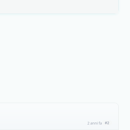
#2
2 anni fa