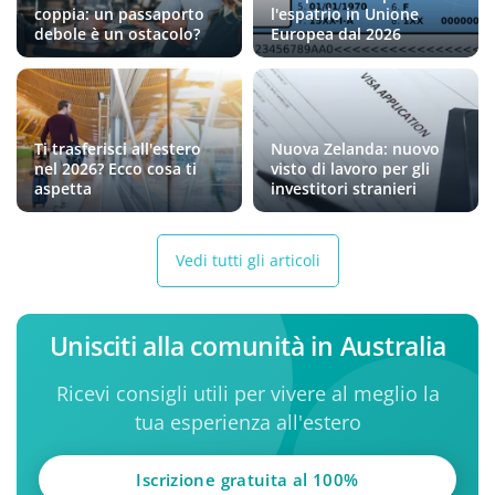
coppia: un passaporto
l'espatrio in Unione
debole è un ostacolo?
Europea dal 2026
Ti trasferisci all'estero
Nuova Zelanda: nuovo
nel 2026? Ecco cosa ti
visto di lavoro per gli
aspetta
investitori stranieri
Vedi tutti gli articoli
Unisciti alla comunità in Australia
Ricevi consigli utili per vivere al meglio la
tua esperienza all'estero
Iscrizione gratuita al 100%