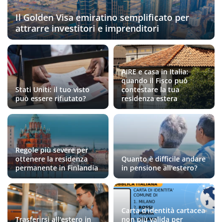
Il Golden Visa emiratino semplificato per
attrarre investitori e imprenditori
AIRE e casa in Italia:
quando il Fisco può
Stati Uniti: il tuo visto
contestare la tua
può essere rifiutato?
residenza estera
Regole più severe per
ottenere la residenza
Quanto è difficile andare
permanente in Finlandia
in pensione all'estero?
Carta d'identità cartacea
Trasferirsi all'estero in
non più valida per