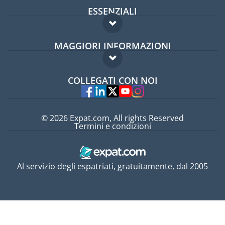
ESSENZIALI
Forum per expat
MAGGIORI INFORMAZIONI
Guida per expat
Domande frequenti
Lavori all'estero
COLLEGATI CON NOI
Esperti
© 2026 Expat.com, All rights Reserved
Termini e condizioni
Al servizio degli espatriati, gratuitamente, dal 2005