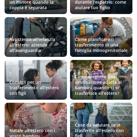
un minore quando la
durante l'espatrio: come
coppia è separata
aiutare tuo figlio
Assistenza all'infanzia
Come pianificare il
all'estero: aziende
trasferimento di una
all'avanguardia
famiglia monogenitoriale
Come scegliere una
Consigli per un
destinazione adatta ai
trasferimento all'estero
bambini quando ci si
con figli
trasferisce all'estero?
Cose da valutare se vi
Natale all'estero con i
trasferite all'estero con
vostri bambini
figli