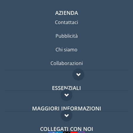
AZIENDA
Contattaci
Pubblicità
Chi siamo
Collaborazioni
ESSENZIALI
Forum per expat
MAGGIORI INFORMAZIONI
Guida per expat
Domande frequenti
Lavori all'estero
COLLEGATI CON NOI
Esperti