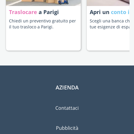
Traslocare
a Parigi
Apri un
conto in
Chiedi un preventivo gratuito per
Scegli una banca che s
il tuo trasloco a Parigi.
tue esigenze di espatr
AZIENDA
Contattaci
Pubblicità