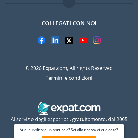
Lavori all'estero
Domande frequenti
COLLEGATI CON NOI
© 2026 Expat.com, All rights Reserved
Termini e condizioni
Al servizio degli espatriati, gratuitamente, dal 2005
Vuoi pubblicare un annuncio? Sei alla ricerca di qualcosa?