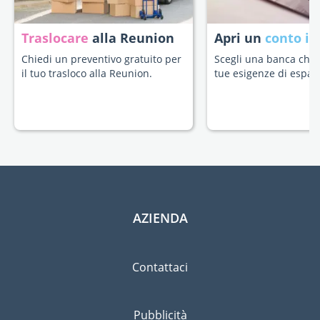
Traslocare
alla Reunion
Apri un
conto in
Chiedi un preventivo gratuito per
Scegli una banca che s
il tuo trasloco alla Reunion.
tue esigenze di espatr
AZIENDA
Contattaci
Pubblicità