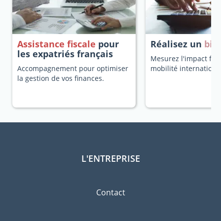
Assistance fiscale
pour
Réalisez un
bila
les expatriés français
Mesurez l'impact fisc
Accompagnement pour optimiser
mobilité internationa
la gestion de vos finances.
L'ENTREPRISE
Contact