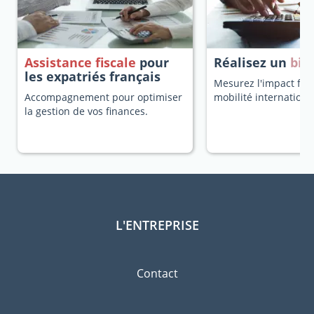
Assistance fiscale
pour
Réalisez un
bila
les expatriés français
Mesurez l'impact fisc
Accompagnement pour optimiser
mobilité internationa
la gestion de vos finances.
L'ENTREPRISE
Contact