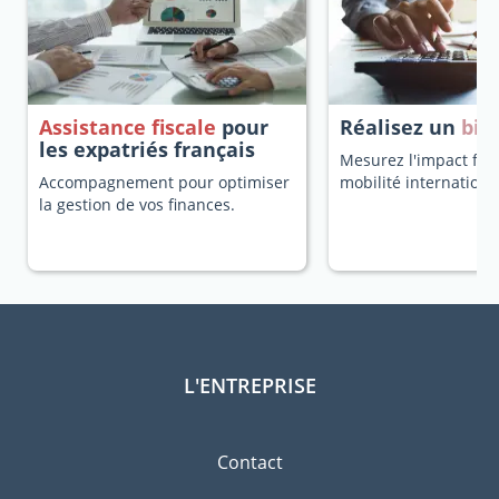
Assistance fiscale
pour
Réalisez un
bila
les expatriés français
Mesurez l'impact fisc
Accompagnement pour optimiser
mobilité internationa
la gestion de vos finances.
L'ENTREPRISE
Contact