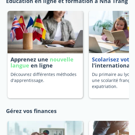
Education en ligne et formation à Nha Trang
Apprenez une
nouvelle
Scolarisez votr
langue
en ligne
l’international
Découvrez différentes méthodes
Du primaire au lycée
d'apprentissage.
une scolarité françai
expatriation.
Gérez vos finances