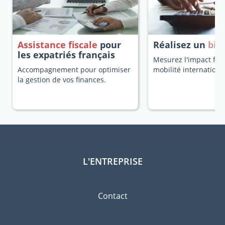
Assistance fiscale
pour
Réalisez un
bila
les expatriés français
Mesurez l'impact fisc
Accompagnement pour optimiser
mobilité internationa
la gestion de vos finances.
L'ENTREPRISE
Contact