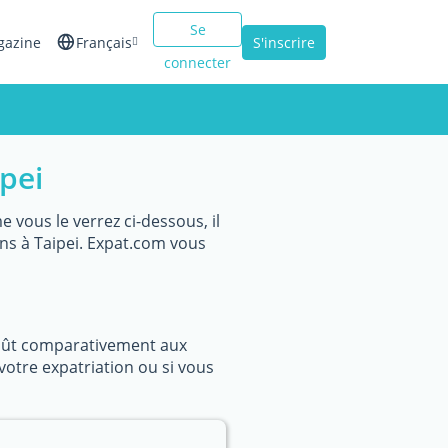
Se
gazine
Français
S'inscrire
connecter
English
Español
pei
Italiano
vous le verrez ci-dessous, il
ns à Taipei. Expat.com vous
coût comparativement aux
votre expatriation ou si vous