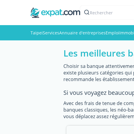
Rechercher
Taipei
Services
Annuaire d'entreprises
Emploi
Immobi
Les meilleures b
Choisir sa banque attentivemen
existe plusieurs catégories qu
recommande les établissement 
Si vous voyagez beaucoup
Avec des frais de tenue de com
banques classiques, les néo-ban
vous déplacez assez régulièreme