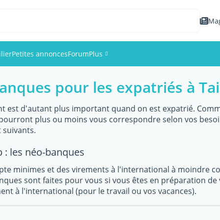
Ma
lier
Petites annonces
Forum
Plus
anques pour les expatriés à Tai
Événements
Membres
t est d'autant plus important quand on est expatrié. Comme 
i pourront plus ou moins vous correspondre selon vos besoi
suivants.
Photos
 : les néo-banques
pte minimes et des virements à l'international à moindre 
ques sont faites pour vous si vous êtes en préparation de 
nt à l'international (pour le travail ou vos vacances).