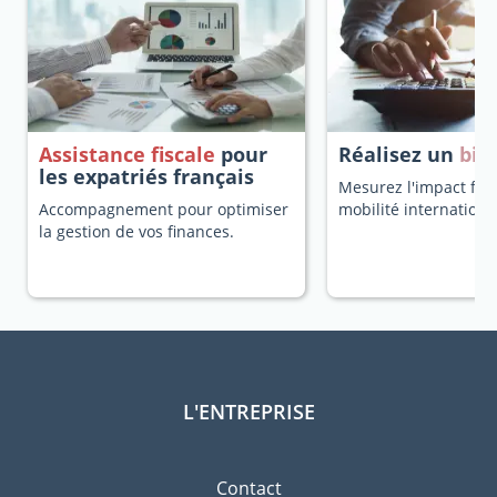
Assistance fiscale
pour
Réalisez un
bila
les expatriés français
Mesurez l'impact fisc
Accompagnement pour optimiser
mobilité internationa
la gestion de vos finances.
L'ENTREPRISE
Contact