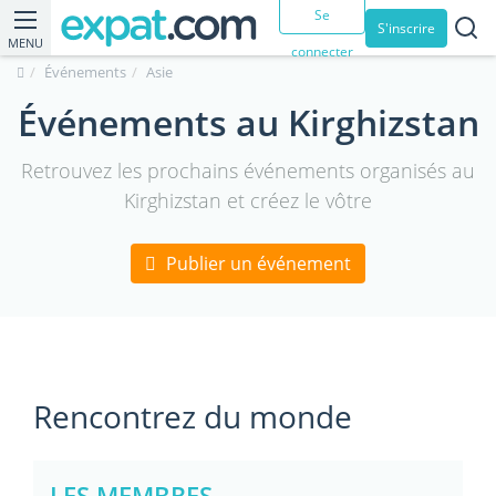
Se
S'inscrire
MENU
connecter
Événements
Asie
Événements au Kirghizstan
Retrouvez les prochains événements organisés au
Kirghizstan et créez le vôtre
Publier un événement
Rencontrez du monde
LES MEMBRES