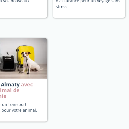
a vos nouveaux
d'assurance pour un voyage sans
stress.
à Almaty
avec
nimal de
nie
z un transport
 pour votre animal.