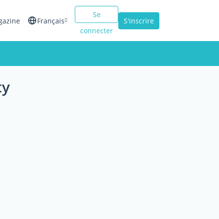
Se
gazine
Français
S'inscrire
connecter
English
Español
ty
Italiano