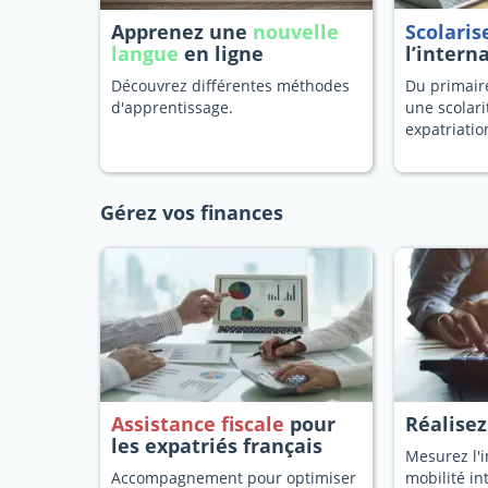
Apprenez une
nouvelle
Scolaris
langue
en ligne
l’intern
Découvrez différentes méthodes
Du primaire
d'apprentissage.
une scolari
expatriatio
Gérez vos finances
Assistance fiscale
pour
Réalise
les expatriés français
Mesurez l'i
Accompagnement pour optimiser
mobilité in