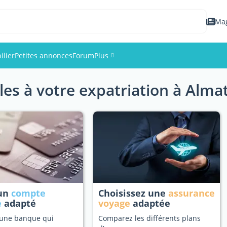
Ma
lier
Petites annonces
Forum
Plus
les à votre expatriation à Alma
Événements
Membres
Photos
 un
compte
Choisissez une
assurance
e
adapté
voyage
adaptée
 une banque qui
Comparez les différents plans