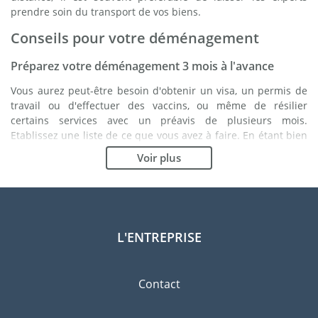
prendre soin du transport de vos biens.
Conseils pour votre déménagement
Préparez votre déménagement 3 mois à l'avance
Vous aurez peut-être besoin d'obtenir un visa, un permis de
travail ou d'effectuer des vaccins, ou même de résilier
certains services avec un préavis de plusieurs mois.
Etablissez une liste de ce que vous avez à faire. En étant bien
organisé, vous vous assurez du bon déroulement de votre
Voir plus
déménagement.
Choisissez le bon déménageur
Les services d'un bon déménageur sont essentiels à tout
projet d'expatriation à Almaty. Les organismes de régulation
L'ENTREPRISE
indépendants tels que la FIDI vous permettront d'avoir une
idée claire des sociétés de déménagement auxquelles vous
pouvez faire confiance. Les procédures de qualité internes, la
Contact
variété des emballages disponibles ainsi qu'un réseau
important sont des gages de qualité.