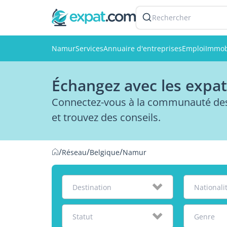
Rechercher
Namur
Services
Annuaire d'entreprises
Emploi
Immob
Échangez avec les expa
Connectez-vous à la communauté des
et trouvez des conseils.
/
/
/
Réseau
Belgique
Namur
Destination
Nationali
Statut
Genre