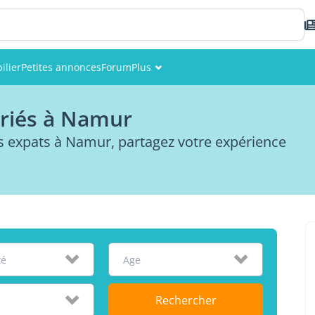
ilier
Petites annonces
Forum
Plus
Événements
triés à Namur
Membres
 expats à Namur, partagez votre expérience
Photos
té
Age
Rechercher