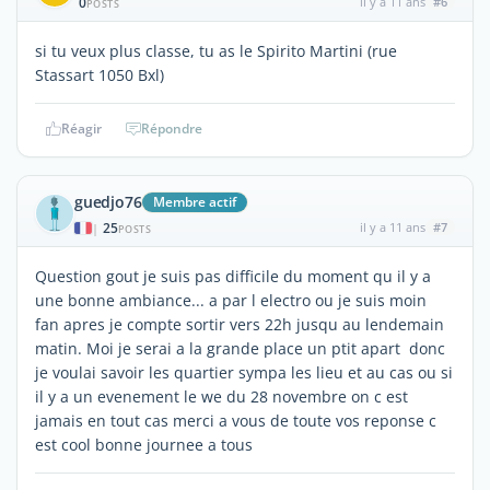
0
il y a 11 ans
#6
POSTS
si tu veux plus classe, tu as le Spirito Martini (rue
Stassart 1050 Bxl)
Réagir
Répondre
guedjo76
Membre actif
25
il y a 11 ans
#7
|
POSTS
Question gout je suis pas difficile du moment qu il y a
une bonne ambiance... a par l electro ou je suis moin
fan apres je compte sortir vers 22h jusqu au lendemain
matin. Moi je serai a la grande place un ptit apart donc
je voulai savoir les quartier sympa les lieu et au cas ou si
il y a un evenement le we du 28 novembre on c est
jamais en tout cas merci a vous de toute vos reponse c
est cool bonne journee a tous