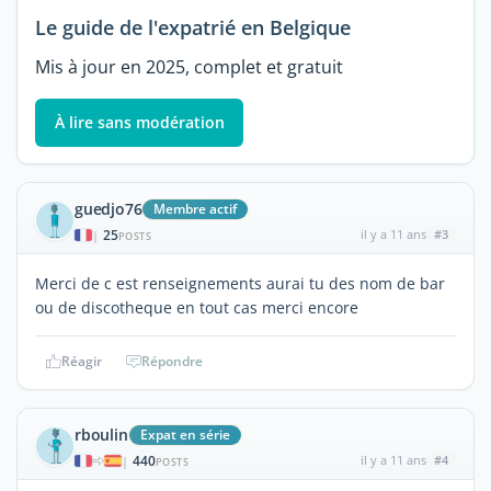
Le guide de l'expatrié en Belgique
Mis à jour en 2025, complet et gratuit
À lire sans modération
guedjo76
Membre actif
25
il y a 11 ans
#3
|
POSTS
Merci de c est renseignements aurai tu des nom de bar
ou de discotheque en tout cas merci encore
Réagir
Répondre
rboulin
Expat en série
440
il y a 11 ans
#4
|
POSTS