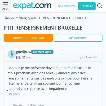
Se connecter
S'inscrire
MENU
/
/
/
PTIT RENSEIGNEMENT BRUXELLE
Forum
Belgique
PTIT RENSEIGNEMENT BRUXELLE
Nouvelle discussion
M'abonner
guedjo76
Membre actif
25
il y a 11 ans
#1
|
POSTS
Bonjour je me présente david et je pars a bruxelle le
mois prochain avec des amis . J aimerai avoir des
renseignements sur des endroits sympa pour faire la
fête merci de tenir au courant bonne journée
J attend vos reponse avec impatience
Boujoux
Réagir
Répondre