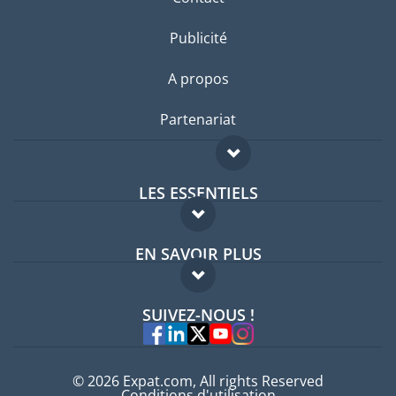
Publicité
A propos
Partenariat
LES ESSENTIELS
Forum expatriés
EN SAVOIR PLUS
Guides pays
FAQ
Offres d'emploi
SUIVEZ-NOUS !
Experts
© 2026 Expat.com, All rights Reserved
Conditions d'utilisation