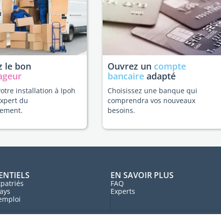
 le bon
Ouvrez un
compte
ageur
bancaire
adapté
votre installation à Ipoh
Choisissez une banque qui
expert du
comprendra vos nouveaux
ement.
besoins.
ENTIELS
EN SAVOIR PLUS
patriés
FAQ
ays
Experts
'emploi