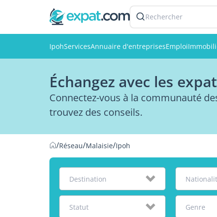
Rechercher
Ipoh
Services
Annuaire d'entreprises
Emploi
Immobili
Échangez avec les expat
Connectez-vous à la communauté des 
trouvez des conseils.
/
/
/
Réseau
Malaisie
Ipoh
Destination
Nationali
Statut
Genre