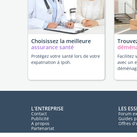
Choisissez la meilleure
Trouvez
assurance santé
démén
Protégez votre santé lors de votre
Facilitez 
expatriation à Ipoh.
avec un 
déménag
L'ENTREPRISE
LES ESS
Contact
Forum ex
Publicité
Guides p
A propos
Offres d
Partenariat