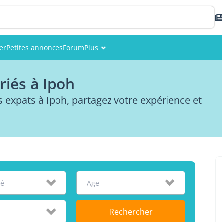
er
Petites annonces
Forum
Plus
Événements
riés à Ipoh
Membres
expats à Ipoh, partagez votre expérience et
Photos
té
Age
Rechercher