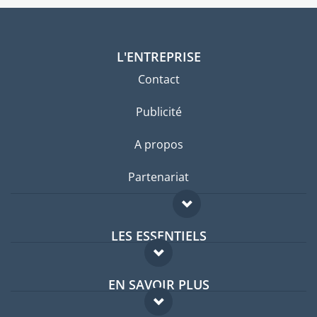
L'ENTREPRISE
Contact
Publicité
A propos
Partenariat
LES ESSENTIELS
Forum expatriés
EN SAVOIR PLUS
Guides pays
FAQ