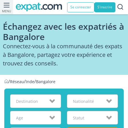
Se connecter
S'inscrire
MENU
Échangez avec les expatriés à
Bangalore
Connectez-vous à la communauté des expats
à Bangalore, partagez votre expérience et
trouvez des conseils.
/
/
/
Réseau
Inde
Bangalore
Destination
Nationalité
Age
Statut