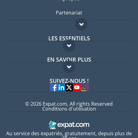
Partenariat
LES ESSENTIELS
Forum expatriés
EN SAVOIR PLUS
Guides pays
FAQ
Offres d'emploi
SUIVEZ-NOUS !
Experts
© 2026 Expat.com, All rights Reserved
Conditions d'utilisation
Au service des expatriés, gratuitement, depuis plus de