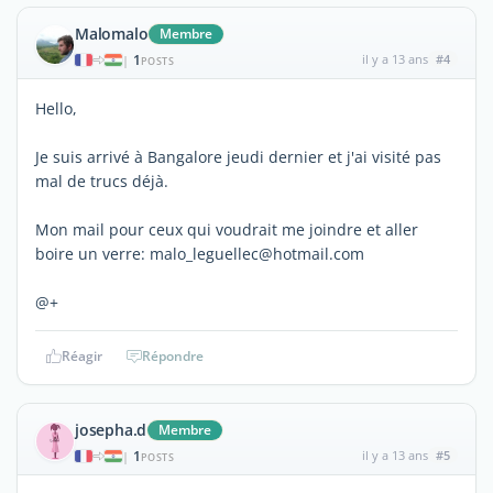
Malomalo
Membre
1
il y a 13 ans
#4
|
POSTS
Hello,
Je suis arrivé à Bangalore jeudi dernier et j'ai visité pas
mal de trucs déjà.
Mon mail pour ceux qui voudrait me joindre et aller
boire un verre: malo_leguellec@hotmail.com
@+
Réagir
Répondre
josepha.d
Membre
1
il y a 13 ans
#5
|
POSTS