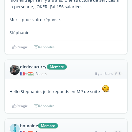
mon entreprise il y a 8 ans. Une structure de services à
la personne, JOKER. J'ai 156 salariées.
Merci pour votre réponse.
Stéphanie.
Réagir
Répondre
dindeaucurry
Membre
3
il y a 13 ans
#15
|
POSTS
Hello Stephanie, je te reponds en MP de suite
Réagir
Répondre
houraine
Membre