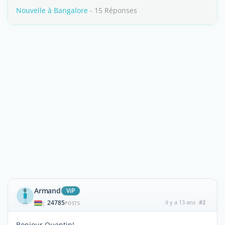
Nouvelle à Bangalore
- 15 Réponses
Armand
ViP
24785
il y a 13 ans
#2
|
POSTS
Bonjour Quentin!