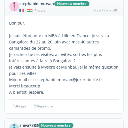
stephanie.morvan
Nouveau membre
4
il y a 13 ans
#8
|
POSTS
Bonjour,
Je suis étudiante en MBA à Lille en France. Je serai à
Bangalore du 22 au 26 juin avec mes 40 autres
camarades de promo.
Je recherche les visites, activités, sorties les plus
intéressantes à faire à Bangalore ?
Je vais ensuite à Mysore et Munbai. Jai la même question
pour ces villes.
Mon mail est : stephanie.morvan@jokerliberte.fr
Merci beaucoup.
A bientôt, jespère.
Réagir
Répondre
shiva7883
Nouveau membre