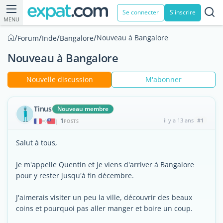
Se connecter
S'inscrire
MENU
/
/
/
/
Nouveau à Bangalore
Forum
Inde
Bangalore
Nouveau à Bangalore
Nouvelle discussion
M'abonner
Tinus
Nouveau membre
1
il y a 13 ans
#1
|
POSTS
Salut à tous,
Je m'appelle Quentin et je viens d'arriver à Bangalore
pour y rester jusqu'à fin décembre.
J'aimerais visiter un peu la ville, découvrir des beaux
coins et pourquoi pas aller manger et boire un coup.