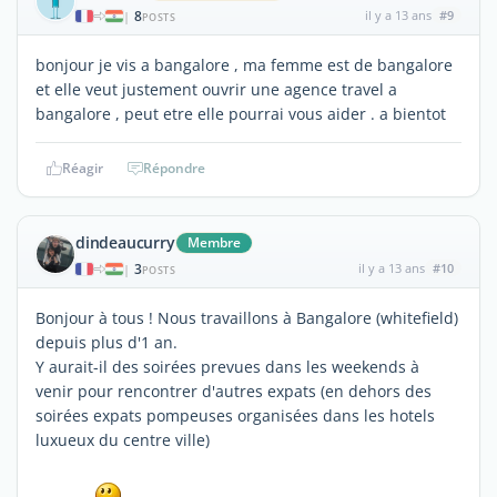
8
il y a 13 ans
#9
|
POSTS
bonjour je vis a bangalore , ma femme est de bangalore
et elle veut justement ouvrir une agence travel a
bangalore , peut etre elle pourrai vous aider . a bientot
Réagir
Répondre
dindeaucurry
Membre
3
il y a 13 ans
#10
|
POSTS
Bonjour à tous ! Nous travaillons à Bangalore (whitefield)
depuis plus d'1 an.
Y aurait-il des soirées prevues dans les weekends à
venir pour rencontrer d'autres expats (en dehors des
soirées expats pompeuses organisées dans les hotels
luxueux du centre ville)