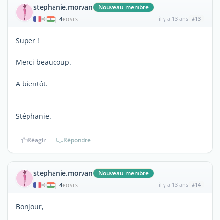
stephanie.morvan
Nouveau membre
4
il y a 13 ans
#13
|
POSTS
Super !
Merci beaucoup.
A bientôt.
Stéphanie.
Réagir
Répondre
stephanie.morvan
Nouveau membre
4
il y a 13 ans
#14
|
POSTS
Bonjour,