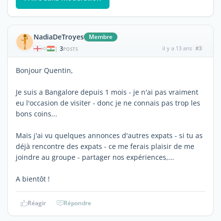
NadiaDeTroyes
Membre
3
il y a 13 ans
#3
|
POSTS
Bonjour Quentin,
Je suis a Bangalore depuis 1 mois - je n'ai pas vraiment
eu l'occasion de visiter - donc je ne connais pas trop les
bons coins...
Mais j'ai vu quelques annonces d'autres expats - si tu as
déjà rencontre des expats - ce me ferais plaisir de me
joindre au groupe - partager nos expériences,...
A bientôt !
Réagir
Répondre