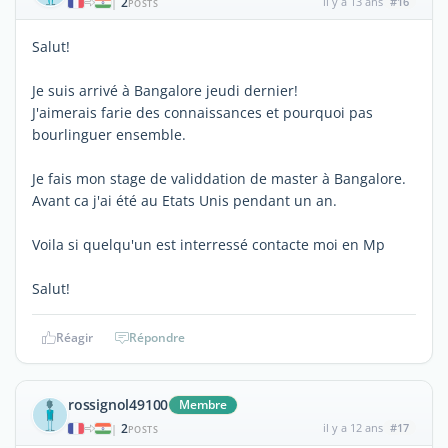
2
il y a 13 ans
#16
|
POSTS
Salut!
Je suis arrivé à Bangalore jeudi dernier!
J'aimerais farie des connaissances et pourquoi pas
bourlinguer ensemble.
Je fais mon stage de validdation de master à Bangalore.
Avant ca j'ai été au Etats Unis pendant un an.
Voila si quelqu'un est interressé contacte moi en Mp
Salut!
Réagir
Répondre
rossignol49100
Membre
2
il y a 12 ans
#17
|
POSTS