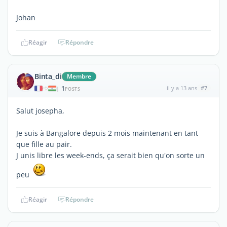
Johan
Réagir
Répondre
Binta_di
Membre
1
il y a 13 ans
#7
|
POSTS
Salut josepha,
Je suis à Bangalore depuis 2 mois maintenant en tant
que fille au pair.
J unis libre les week-ends, ça serait bien qu'on sorte un
peu
Réagir
Répondre