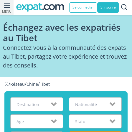
Se connecter
S'inscrire
MENU
Échangez avec les expatriés
au Tibet
Connectez-vous à la communauté des expats
au Tibet, partagez votre expérience et trouvez
des conseils.
/
/
/
Réseau
Chine
Tibet
Destination
Nationalité
Age
Statut