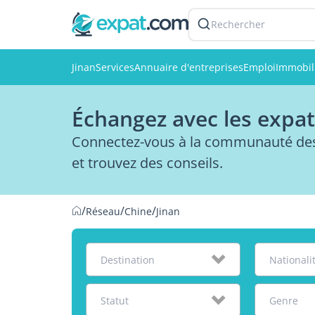
Rechercher
Jinan
Services
Annuaire d'entreprises
Emploi
Immobil
Échangez avec les expatr
Connectez-vous à la communauté des 
et trouvez des conseils.
/
/
/
Réseau
Chine
Jinan
Destination
Nationali
Statut
Genre