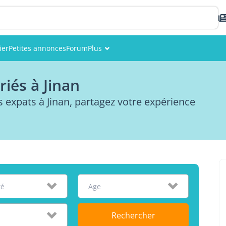
ier
Petites annonces
Forum
Plus
Événements
iés à Jinan
Membres
expats à Jinan, partagez votre expérience
Photos
té
Age
Rechercher