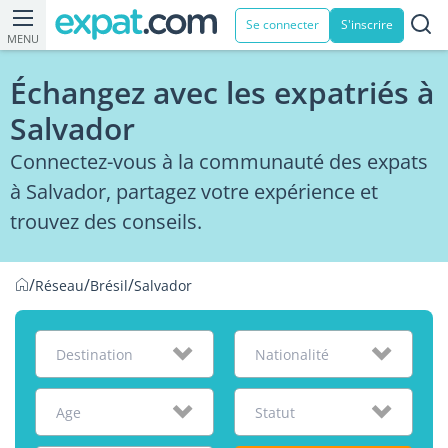
Se connecter
S'inscrire
MENU
Échangez avec les expatriés à
Salvador
Connectez-vous à la communauté des expats
à Salvador, partagez votre expérience et
trouvez des conseils.
/
/
/
Réseau
Brésil
Salvador
Destination
Nationalité
Age
Statut