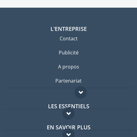
L'ENTREPRISE
Contact
Publicité
A propos
Partenariat
LES ESSENTIELS
Forum expatriés
EN SAVOIR PLUS
Guides pays