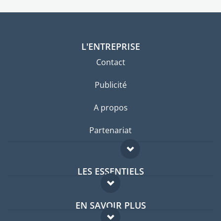
L'ENTREPRISE
Contact
Publicité
A propos
Partenariat
LES ESSENTIELS
Forum expatriés
EN SAVOIR PLUS
Guides pays