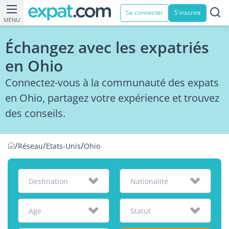
Se connecter
S'inscrire
MENU
Échangez avec les expatriés
en Ohio
Connectez-vous à la communauté des expats
en Ohio, partagez votre expérience et trouvez
des conseils.
/
/
/
Réseau
Etats-Unis
Ohio
Destination
Nationalité
Age
Statut