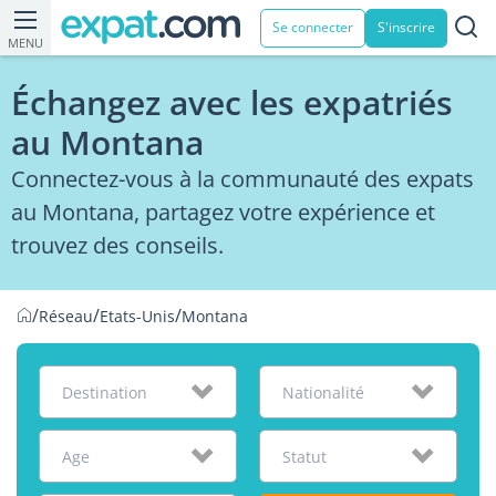
Se connecter
S'inscrire
MENU
Échangez avec les expatriés
au Montana
Connectez-vous à la communauté des expats
au Montana, partagez votre expérience et
trouvez des conseils.
/
/
/
Réseau
Etats-Unis
Montana
Destination
Nationalité
Age
Statut