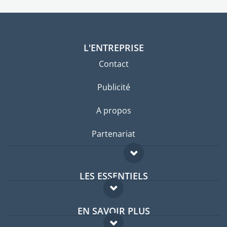
L'ENTREPRISE
Contact
Publicité
A propos
Partenariat
LES ESSENTIELS
Forum expatriés
EN SAVOIR PLUS
Guides pays