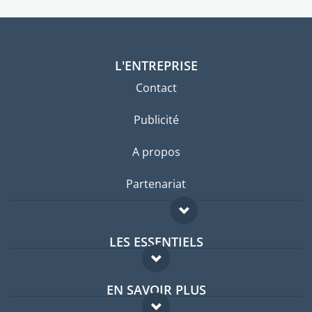
L'ENTREPRISE
Contact
Publicité
A propos
Partenariat
LES ESSENTIELS
Forum expatriés
EN SAVOIR PLUS
Guides pays