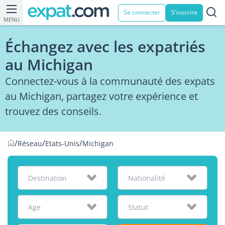
Se connecter
S'inscrire
MENU
Échangez avec les expatriés
au Michigan
Connectez-vous à la communauté des expats
au Michigan, partagez votre expérience et
trouvez des conseils.
/
/
/
Réseau
Etats-Unis
Michigan
Destination
Nationalité
Age
Statut