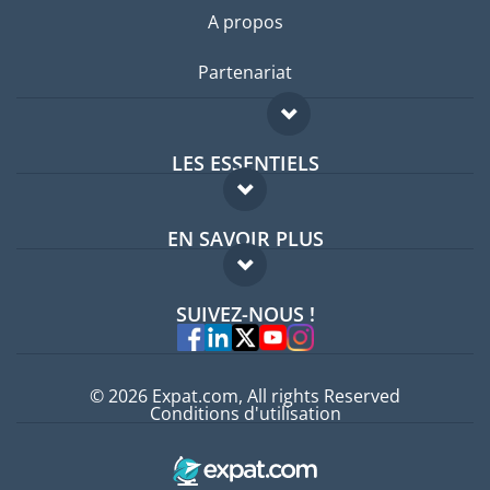
A propos
Partenariat
LES ESSENTIELS
Forum expatriés
EN SAVOIR PLUS
Guides pays
FAQ
Offres d'emploi
SUIVEZ-NOUS !
Experts
© 2026 Expat.com, All rights Reserved
Conditions d'utilisation