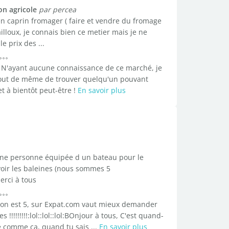
n agricole
par percea
 en caprin fromager ( faire et vendre du fromage
illoux, je connais bien ce metier mais je ne
e prix des ...
, N'ayant aucune connaissance de ce marché, je
 tout de même de trouver quelqu'un pouvant
t à bientôt peut-être !
En savoir plus
une personne équipée d un bateau pour le
oir les baleines (nous sommes 5
erci à tous
 on est 5, sur Expat.com vaut mieux demander
 !!!!!!!!!:lol::lol::lol:BOnjour à tous, C'est quand-
comme ça, quand tu sais ...
En savoir plus