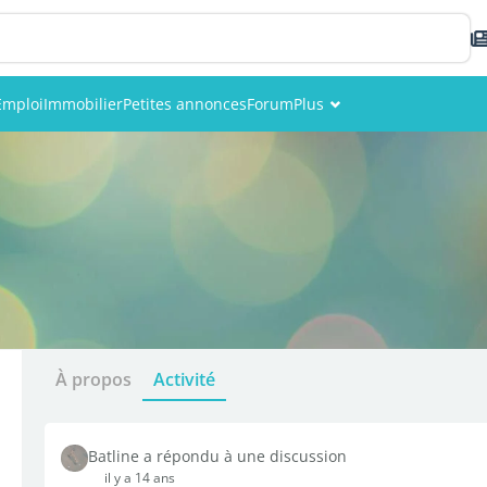
Emploi
Immobilier
Petites annonces
Forum
Plus
Événements
Membres
Photos
À propos
Activité
Batline a répondu à une discussion
il y a 14 ans