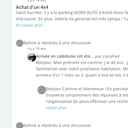
il y a 14 ans
Achat d'un 4x4
Salut Sucrete, Il y a le parking NORD AUTO à Koné (dans le
d'occasion. En plus, Valérie (la gérante) est très sympa ! T
En savoir plus
Batline a répondu à une discussion
il y a 14 ans
Arrivée en calédonie cet été...
par cocofred
Bonjour, Mon prénoml est corinne, j'ai 40 ans , j
familiariser avec notre prochaine habitation. M
arrivera d'ici 1 mois ou 2; quant à moi et nos 3 e
Bonjour Corinne et bienvenue ! En parcour
trouveras certainement des réponses à te
l'organisation (tu peux effectuer une reche
savoir plus
Batline a répondu à une discussion