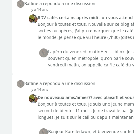
Batline a répondu à une discussion
il y a 14 ans
RDV cafés certains après midi : on vous attend !
Bonjour à toutes et tous, Nouvelle sur ce blog 
sorties ou apéros, j'ai pu remarquer que le café
le monde. Je pense que vu l'heure (7h30) (dites m
l'apéro du vendredi matinHeu... :blink: Je 
souvent qu'en métropole, qu'on parle souve
vendredi matin, on appelle ça "le café du v
Batline a répondu à une discussion
il y a 14 ans
De nouveaux amis/amies?? avec plaisir!! et vous
Bonjour à toutes et tous, Je suis une jeune mama
second de bientot 11 mois. Je ne travaille pas (
longues. Je suis sur le caillou depuis maintenant
Bonjour Karelledawn, et bienvenue sur le f