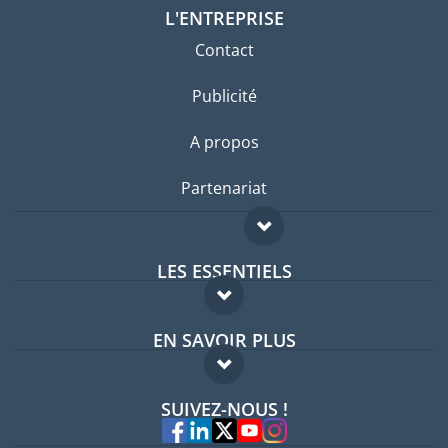
L'ENTREPRISE
Contact
Publicité
A propos
Partenariat
LES ESSENTIELS
Forum expatriés
EN SAVOIR PLUS
Guides pays
FAQ
Offres d'emploi
SUIVEZ-NOUS !
Experts