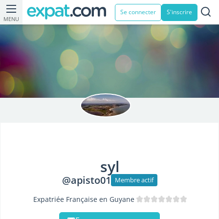
Se connecter
S'inscrire
MENU
syl
@apisto01
Membre actif
Expatriée Française en Guyane