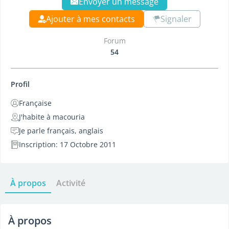
Envoyer un message
Ajouter à mes contacts
Signaler
Forum
54
Profil
Française
J'habite à macouria
Je parle français, anglais
Inscription: 17 Octobre 2011
À propos
Activité
À propos