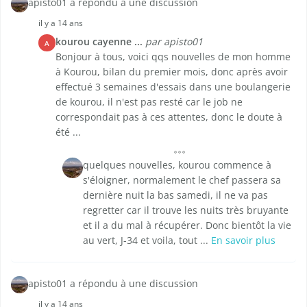
apisto01 a répondu à une discussion
il y a 14 ans
kourou cayenne ...
par apisto01
A
Bonjour à tous, voici qqs nouvelles de mon homme
à Kourou, bilan du premier mois, donc après avoir
effectué 3 semaines d'essais dans une boulangerie
de kourou, il n'est pas resté car le job ne
correspondait pas à ces attentes, donc le doute à
été ...
quelques nouvelles, kourou commence à
s'éloigner, normalement le chef passera sa
dernière nuit la bas samedi, il ne va pas
regretter car il trouve les nuits très bruyante
et il a du mal à récupérer. Donc bientôt la vie
au vert, J-34 et voila, tout ...
En savoir plus
apisto01 a répondu à une discussion
il y a 14 ans