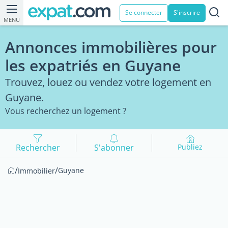
Se connecter
S'inscrire
MENU
Annonces immobilières pour
les expatriés en Guyane
Trouvez, louez ou vendez votre logement en
Guyane.
Vous recherchez un logement ?
Rechercher
S'abonner
Publiez
/
/
Guyane
Immobilier