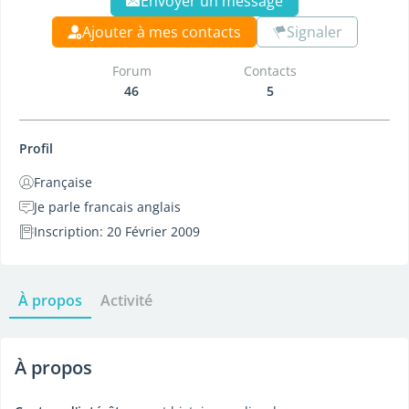
Envoyer un message
Ajouter à mes contacts
Signaler
Forum
Contacts
46
5
Profil
Française
Je parle francais anglais
Inscription: 20 Février 2009
À propos
Activité
À propos