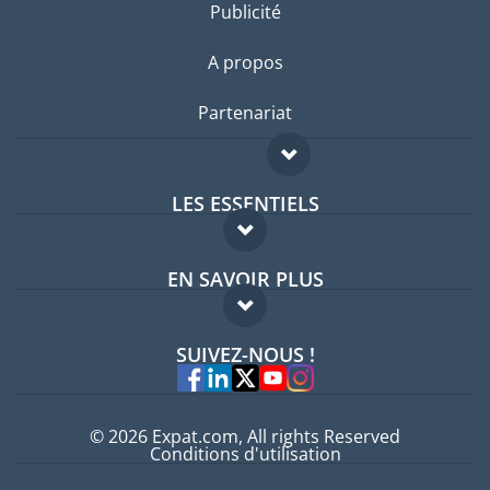
Publicité
A propos
Partenariat
LES ESSENTIELS
Forum expatriés
EN SAVOIR PLUS
Guides pays
FAQ
Offres d'emploi
SUIVEZ-NOUS !
Experts
© 2026 Expat.com, All rights Reserved
Conditions d'utilisation