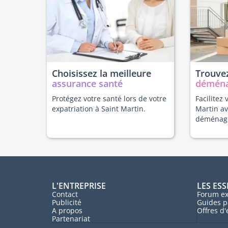
Choisissez la meilleure
Trouvez
assurance santé
démén
Protégez votre santé lors de votre
Facilitez 
expatriation à Saint Martin.
Martin av
déménag
L'ENTREPRISE
LES ESS
Contact
Forum ex
Publicité
Guides p
A propos
Offres d
Partenariat