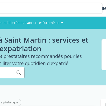
Immobilier
Petites annonces
Forum
Plus
Événements
 Saint Martin : services et
Membres
 expatriation
Photos
et prestataires recommandés pour les
iliter votre quotidien d'expatrié.
 alphabétique