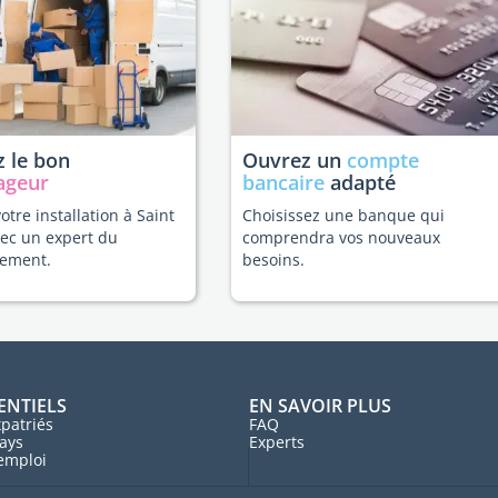
 le bon
Ouvrez un
compte
ageur
bancaire
adapté
votre installation à Saint
Choisissez une banque qui
ec un expert du
comprendra vos nouveaux
ement.
besoins.
ENTIELS
EN SAVOIR PLUS
patriés
FAQ
ays
Experts
'emploi