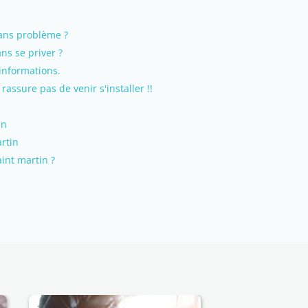
sans problème ?
ns se priver ?
informations.
rassure pas de venir s'installer !!
in
artin
aint martin ?