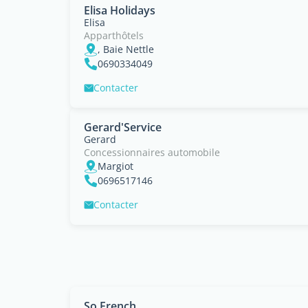
Elisa Holidays
Elisa
Apparthôtels
, Baie Nettle
0690334049
Contacter
Gerard'Service
Gerard
Concessionnaires automobile
Margiot
0696517146
Contacter
So French