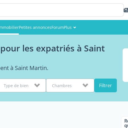
Immobilier
Petites annonces
Forum
Plus
Événements
our les expatriés à Saint
Membres
Photos
ent à Saint Martin.
Filtrer
Type de bien
Chambres
R
q