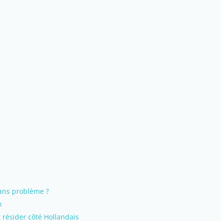
sans problème ?
n
t résider côté Hollandais