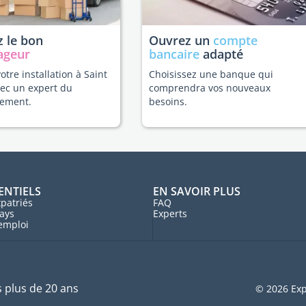
 le bon
Ouvrez un
compte
ageur
bancaire
adapté
votre installation à Saint
Choisissez une banque qui
ec un expert du
comprendra vos nouveaux
ement.
besoins.
ENTIELS
EN SAVOIR PLUS
patriés
FAQ
ays
Experts
'emploi
s plus de 20 ans
© 2026 Exp