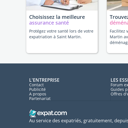
Choisissez la meilleure
Trouvez
assurance santé
démén
Protégez votre santé lors de votre
Facilitez 
expatriation à Saint Martin.
Martin av
déménag
L'ENTREPRISE
LES ESS
Contact
Forum ex
Publicité
Guides p
A propos
Offres d
Partenariat
Au service des expatriés, gratuitement, depui