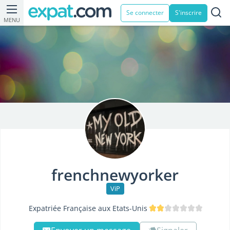
Se connecter
S'inscrire
MENU
frenchnewyorker
ViP
Expatriée Française aux Etats-Unis