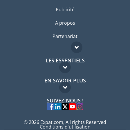
Publicité
A propos
Partenariat
LES ESSENTIELS
Forum expatriés
EN SAVOIR PLUS
Guides pays
FAQ
Offres d'emploi
SUIVEZ-NOUS !
Experts
© 2026 Expat.com, All rights Reserved
Conditions d'utilisation