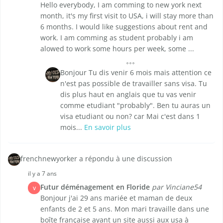
Hello everybody, I am comming to new york next
month, it's my first visit to USA, i will stay more than
6 months. I would like suggestions about rent and
work. I am comming as student probably i am
alowed to work some hours per week, some ...
Bonjour Tu dis venir 6 mois mais attention ce
n'est pas possible de travailler sans visa. Tu
dis plus haut en anglais que tu vas venir
comme etudiant "probably". Ben tu auras un
visa etudiant ou non? car Mai c'est dans 1
mois...
En savoir plus
frenchnewyorker a répondu à une discussion
il y a 7 ans
Futur déménagement en Floride
par Vinciane54
V
Bonjour j'ai 29 ans mariée et maman de deux
enfants de 2 et 5 ans. Mon mari travaille dans une
boîte française ayant un site aussi aux usa à