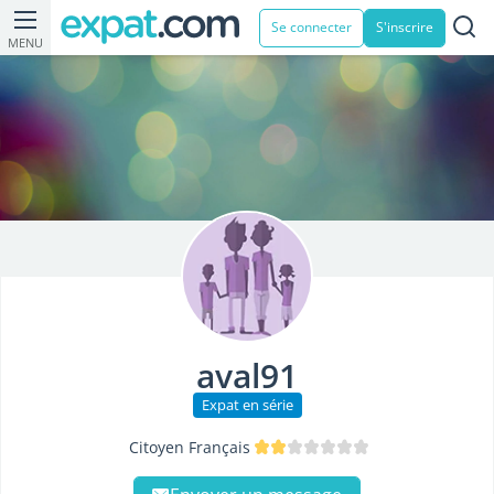
Se connecter
S'inscrire
MENU
aval91
Expat en série
Citoyen Français