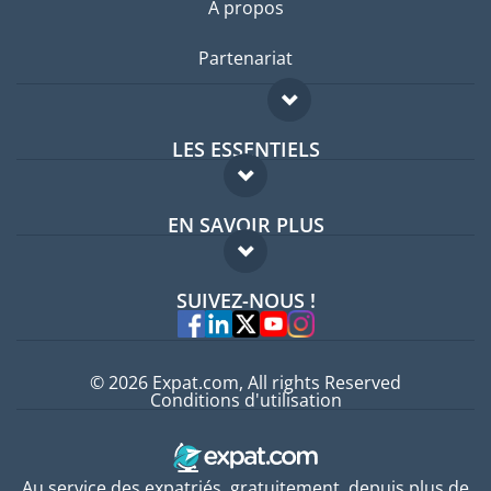
A propos
Partenariat
LES ESSENTIELS
Forum expatriés
EN SAVOIR PLUS
Guides pays
FAQ
Offres d'emploi
SUIVEZ-NOUS !
Experts
© 2026 Expat.com, All rights Reserved
Conditions d'utilisation
Au service des expatriés, gratuitement, depuis plus de