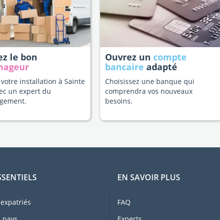
ez le bon
Ouvrez un
compte
nageur
bancaire
adapté
 votre installation à Sainte
Choisissez une banque qui
ec un expert du
comprendra vos nouveaux
gement.
besoins.
SSENTIELS
EN SAVOIR PLUS
expatriés
FAQ
 pays
Experts