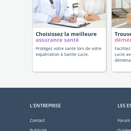
Choisissez la meilleure
Trouv
assurance santé
démé
Protégez votre santé lors de votre
Facilitez
expatriation à Sainte Lucie.
Lucie av
déména
L'ENTREPRISE
LES E
Contact
Forum 
Publicité
Guides