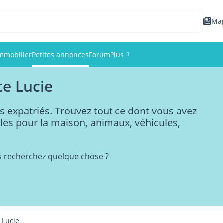
Ma
mmobilier
Petites annonces
Forum
Plus
te Lucie
Événements
s expatriés. Trouvez tout ce dont vous avez
Membres
icles pour la maison, animaux, véhicules,
Photos
s recherchez quelque chose ?
 Lucie