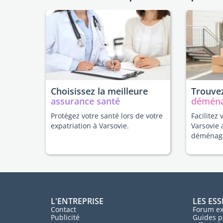
Choisissez la meilleure
Trouvez
assurance santé
démén
Protégez votre santé lors de votre
Facilitez 
expatriation à Varsovie.
Varsovie 
déménag
L'ENTREPRISE
LES ESS
Contact
Forum ex
Publicité
Guides p