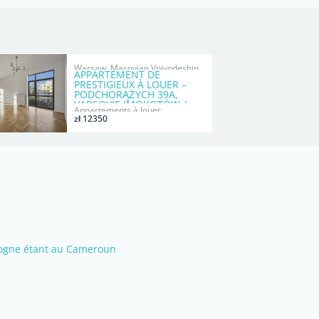
Warsaw, Masovian Voivodeship
APPARTEMENT DE
PRESTIGIEUX À LOUER –
PODCHORĄŻYCH 39A,
VARSOVIE (MOKOTÓW /
Appartements à louer
SIELCE)
zł 12350
ologne étant au Cameroun