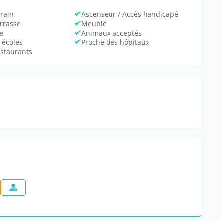
rrain
Ascenseur / Accès handicapé
errasse
Meublé
e
Animaux acceptés
 écoles
Proche des hôpitaux
estaurants