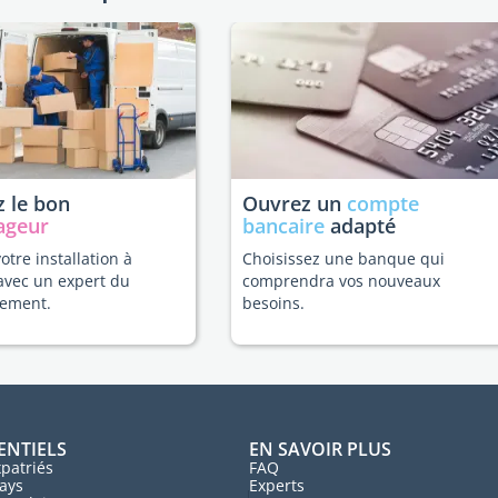
 le bon
Ouvrez un
compte
ageur
bancaire
adapté
votre installation à
Choisissez une banque qui
avec un expert du
comprendra vos nouveaux
ement.
besoins.
ENTIELS
EN SAVOIR PLUS
patriés
FAQ
ays
Experts