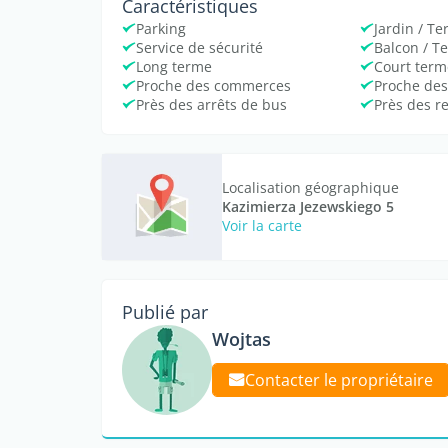
Caractéristiques
Parking
Jardin / Te
Service de sécurité
Balcon / T
Long terme
Court term
Proche des commerces
Proche des
Près des arrêts de bus
Près des r
Localisation géographique
Kazimierza Jezewskiego 5
Voir la carte
Publié par
Wojtas
Contacter le propriétaire