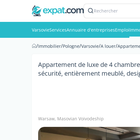
Rechercher
Varsovie
Services
Annuaire d'entreprises
Emploi
Immo
/
/
/
/
/
Immobilier
Pologne
Varsovie
A louer
Apparteme
Appartement de luxe de 4 chambres
sécurité, entièrement meublé, desi
Warsaw, Masovian Voivodeship