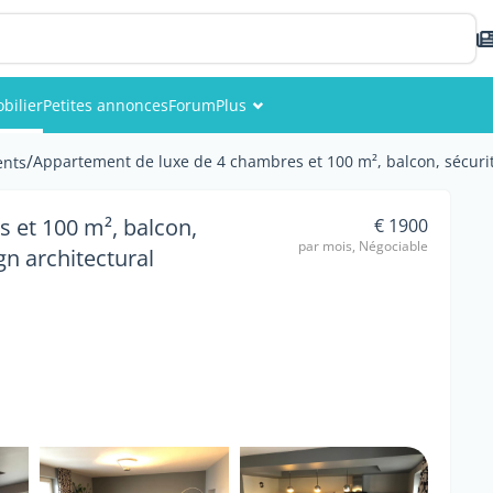
bilier
Petites annonces
Forum
Plus
Événements
/
Appartement de luxe de 4 chambres et 100 m², balcon, sécurit
nts
Membres
 et 100 m², balcon,
€ 1900
par mois, Négociable
gn architectural
Photos