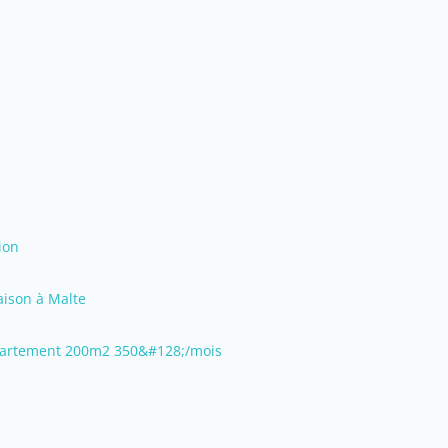
ion
ison à Malte
partement 200m2 350&#128;/mois