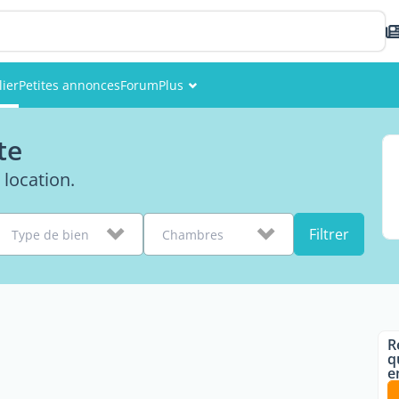
ier
Petites annonces
Forum
Plus
Événements
te
Membres
location.
Photos
Filtrer
Type de bien
Chambres
R
q
e