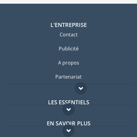
L'ENTREPRISE
Contact
Publicité
A propos
Partenariat
LES ESSENTIELS
Forum expatriés
EN SAVOIR PLUS
Guides pays
FAQ