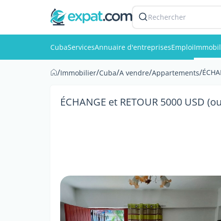
Rechercher
Cuba
Services
Annuaire d'entreprises
Emploi
Immobil
/
/
/
/
/
ÉCHAN
Immobilier
Cuba
A vendre
Appartements
ÉCHANGE et RETOUR 5000 USD (ou