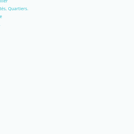
lier
tés, Quartiers.
e
A