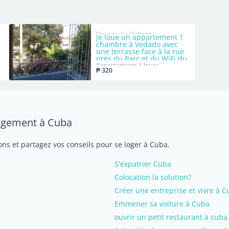
Havana, La Habana
Je loue un appartement 1
chambre à Vedado avec
une terrasse face à la rue
près du Parc et du WiFi du
14 et 15, près du 23 et 12
Appartements à louer
₱ 320
et Linea. Temps indéfini.
Les enfants sont admis.
logement à Cuba
ns et partagez vos conseils pour se loger à Cuba.
S'expatrier Cuba
Colocation la solution?
Créer une entreprise et vivre à 
Emmener sa voiture à Cuba
ouvrir un petit restaurant à cuba