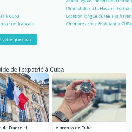
Action légale concernant l'immobi
L'immobilier à la Havane: Formali
ller à Cuba
Location longue duree a la havan
pour un français
Chambres chez l'habitant à CUB
z votre question
uide de l'expatrié à Cuba
 de France et
A propos de Cuba